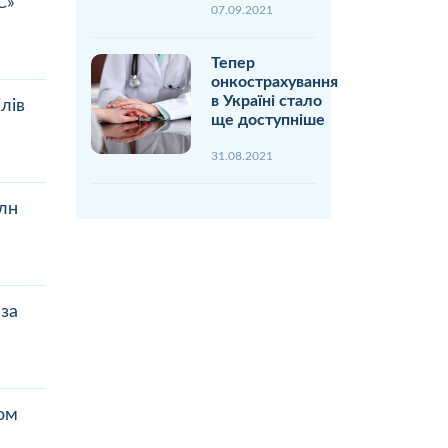
С»
07.09.2021
Тепер
онкострахування
в Україні стало
лів
ще доступніше
31.08.2021
млн
 за
ом