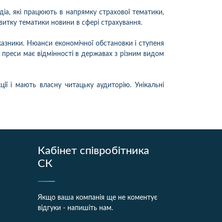
діа, які працюють в напрямку страхової тематики,
звитку тематики новини в сфері страхування.
оказники. Нюанси економічної обстановки і ступеня
с преси має відмінності в державах з різним видом
ії і мають власну читацьку аудиторію. Унікальні
Кабінет співробітника
СК
Якщо ваша компанія ще не коментує
відгуки - напишіть нам.