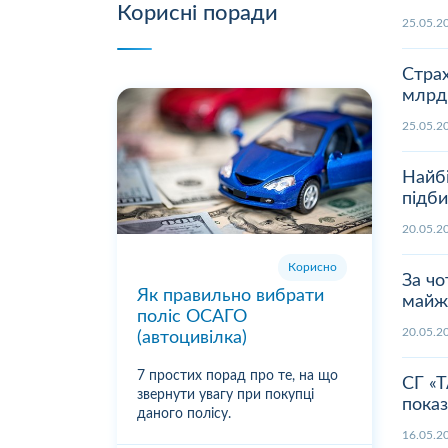
Корисні поради
25.05
Страх
млрд
25.05
Найб
підби
20.05
Корисно
За чо
Як правильно вибрати
майж
поліс ОСАГО
20.05
(автоцивілка)
7 простих порад про те, на що
СГ «Т
звернути увагу при покупці
пока
даного полісу.
16.05