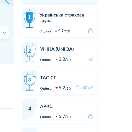
Українська страхова
група
4,0
Оцінка:
10
УНІКА (UNIQA)
3,8
Оцінка:
10
ТАС СГ
5,2
Оцінка:
10
АРКС
4
5,7
Оцінка:
10