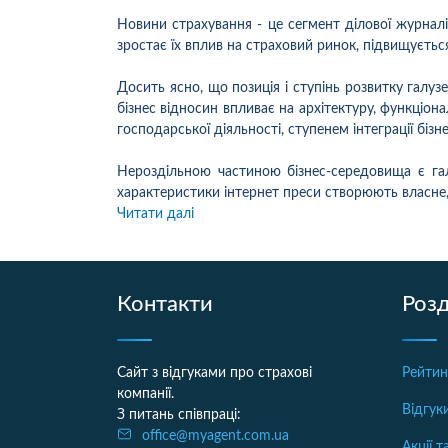
Новини страхування - це сегмент ділової журналі
зростає їх вплив на страховий ринок, підвищується
Досить ясно, що позиція і ступінь розвитку галуз
бізнес відносин впливає на архітектуру, функціон
господарської діяльності, ступенем інтеграції бізн
Нероздільною частиною бізнес-середовища є галу
характеристики інтернет преси створюють власне,
Читати далі
Контакти
Розд
Сайт з відгуками про страхові
Рейтин
компанії.
Відгук
З питань співпраці:
office@myagent.com.ua
Акції 