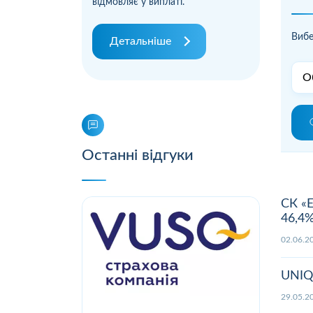
відмовляє у виплаті.
Вибе
Детальніше
Останні відгуки
СК «Е
46,4%
02.06
UNIQA
29.05