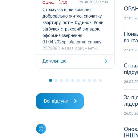
1
.2026 09:03
06.08.2026 09:34
Оцінка:
10
Оцін
ОРАНТ
у,
Страхував в цій компанії
Офо
вання
добровільно житло, спочатку
(05
27.05
луг за
квартиру, потім будинок. Коли
м.К
ором. А
відбувся страховий випадок,
дів
Пона
их
оформив звернення
та з
ванта
ошуканою.
01.04.2026р, відкрили справу
трахову
2522083, надав документи,
27.05
Дет
отримав підтвердження
Детальніше
отримання, взяли в роботу. 2
Страх
місяці жодного повідомлення
підсу
від страхової не отримував,...
26.05
За пі
Всі відгуки
лідер
26.05
Онов
ІНШУ