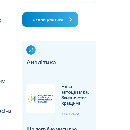
Повний рейтинг
9
Аналітика
му
Нова
автоцивілка.
Звичне стає
кращим!
всіма
11.01.2023
Що потрібно знати про