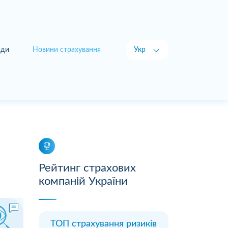
ади
Новини страхування
Укр
Рус
Рейтинг страхових
компаній України
ТОП страхування ризиків