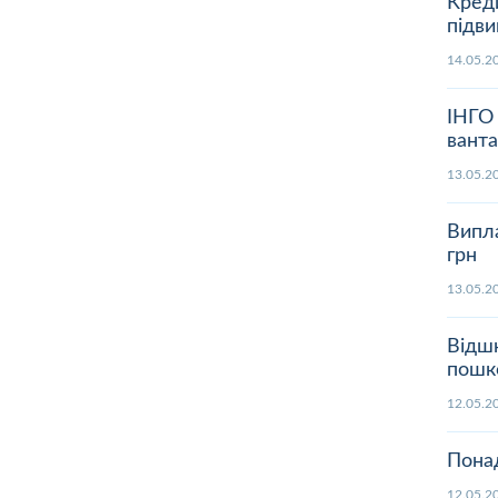
Креди
підв
14.05
ІНГО 
вант
13.05
Випла
грн
13.05
Відшк
пошк
12.05
Понад
12.05