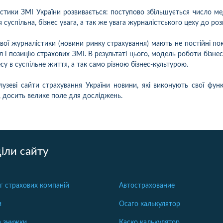
стики ЗМІ України розвивається: поступово збільшується число ме
 суспільна, бізнес увага, а так же увага журналістського цеху до ро
евої журналістики (новини ринку страхування) мають не постійні п
ал і позицію страхових ЗМІ. В результаті цього, модель роботи бізне
есу в суспільне життя, а так само різною бізнес-культурою.
зеві сайти страхування України новини, які виконують свої функц
 досить велике поле для досліджень.
іли сайту
г страхових компаній
Автострахование
и
Осаго калькулятор
та знижки
Каско калькулятор