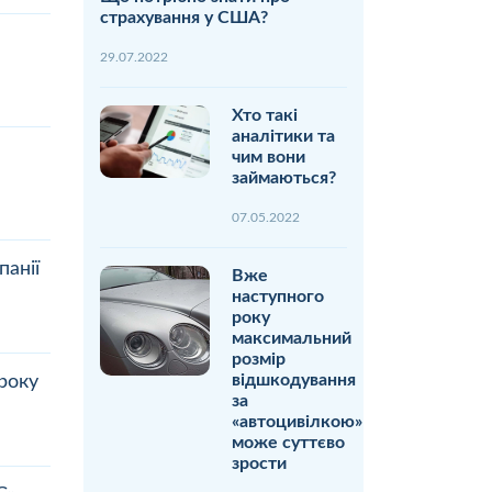
страхування у США?
29.07.2022
Хто такі
аналітики та
чим вони
займаються?
07.05.2022
анії
Вже
наступного
року
максимальний
розмір
відшкодування
року
за
«автоцивілкою»
може суттєво
зрости