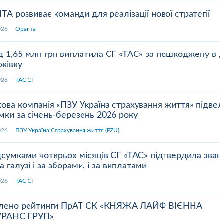
10
1
05.08.2026 19:00
05.08.2026 
ка:
10
Оцінка:
10
А розвиває команди для реалізації нової стратегії
рмлював сьогодні
Дуже дивна компанія.
.08.26р) автоцивілку в
Зателефонував, сказав, що х
.2026
Оранта
осів, ІФ обл. Хочу подякувати
застрахувати дві свої машин
чині-спеціалісту за швидкість
На що отримав відповідь - 
д 1,65 млн грн виплатила СГ «ТАС» за пошкоджену в
ручність...
перетелефонують" Вже міся
жівку
як передзвонюють. Навіщо 
менеджери сидять.?...
.2026
ТАС СГ
альніше
Детальніше
ова компанія «ПЗУ Україна страхування життя» підве
мки за січень-березень 2026 року
.2026
ПЗУ Україна Страхування життя (PZU)
дсумками чотирьох місяців СГ «ТАС» підтвердила зва
а галузі і за зборами, і за виплатами
.2026
ТАС СГ
лено рейтинги ПрАТ СК «КНЯЖА ЛАЙФ ВІЄННА
РАНС ГРУП»