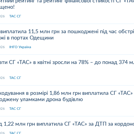
тний рейтинг та рейтинг фінансової стійкості СГ «ТА
ищено!
.2026
ТАС СГ
виплатила 11,5 млн грн за пошкоджені під час обстрі
ажі в портах Одещини
.2026
ІНГО Україна
ти СГ «ТАС» в квітні зросли на 78% – до понад 374 
.2026
ТАС СГ
одування в розмірі 1,86 млн грн виплатила СГ «ТАС»
оджену уламками дрона будівлю
.2026
ТАС СГ
 1,22 млн грн виплатила СГ «ТАС» за ДТП за кордон
.2026
ТАС СГ