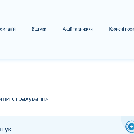
компаній
Відгуки
Акції та знижки
Корисні пор
ини страхування
шук