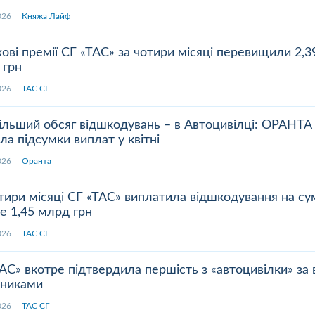
.2026
Княжа Лайф
ові премії СГ «ТАС» за чотири місяці перевищили 2,3
 грн
.2026
ТАС СГ
ільший обсяг відшкодувань – в Автоцивілці: ОРАНТА
ла підсумки виплат у квітні
.2026
Оранта
тири місяці СГ «ТАС» виплатила відшкодування на су
е 1,45 млрд грн
.2026
ТАС СГ
АС» вкотре підтвердила першість з «автоцивілки» за 
зниками
.2026
ТАС СГ