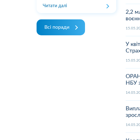
Читати далі
2,2 м
воєнн
Всі поради
15.05
У кві
Страх
15.05
ОРАН
НБУ 
14.05
Випла
зросл
14.05