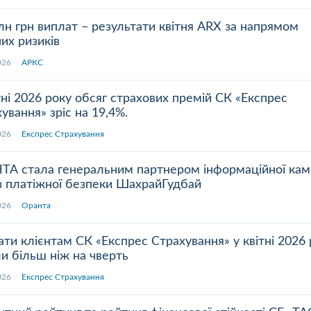
лн грн виплат – результати квітня ARX за напрямом
их ризиків
.2026
АРКС
тні 2026 року обсяг страхових премій СК «Експрес
ування» зріс на 19,4%.
.2026
Експрес Страхування
ТА стала генеральним партнером інформаційної камп
з платіжної безпеки ШахрайГудбай
.2026
Оранта
ти клієнтам СК «Експрес Страхування» у квітні 2026 
и більш ніж на чверть
.2026
Експрес Страхування