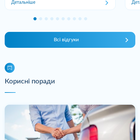
Детальніше
Дет
Всі відгуки
Корисні поради