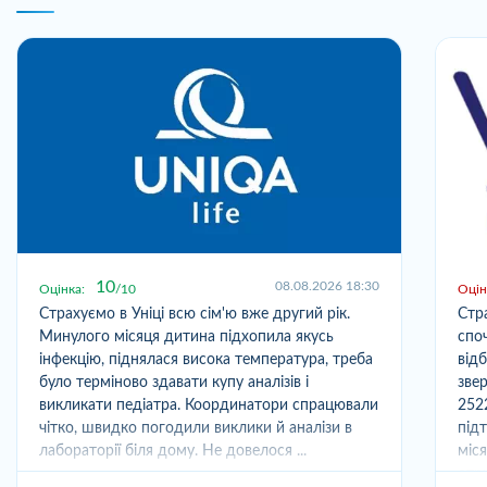
10
08.08.2026 18:30
Оцінка:
10
Оцін
Страхуємо в Уніці всю сім'ю вже другий рік.
Стр
Минулого місяця дитина підхопила якусь
спо
інфекцію, піднялася висока температура, треба
від
було терміново здавати купу аналізів і
зве
викликати педіатра. Координатори спрацювали
252
чітко, швидко погодили виклики й аналізи в
під
лабораторії біля дому. Не довелося ...
міс
отри