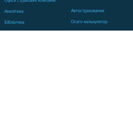
Офіси страхових компаній
Автострахование
Аналітика
Осаго калькулятор
Бібліотека
Каско калькулятор
Словник
Зеленая карта
Страхование недвижимости
Страхование туристов
Страхование яхт и катеров
Интересные статьи