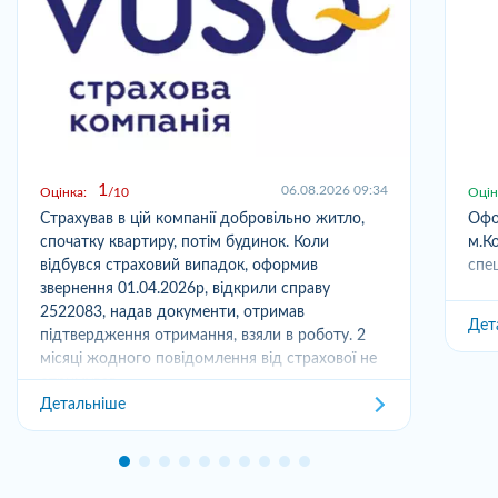
1
06.08.2026 09:34
Оцінка:
10
Оцін
Страхував в цій компанії добровільно житло,
Офо
спочатку квартиру, потім будинок. Коли
м.Ко
відбувся страховий випадок, оформив
спец
звернення 01.04.2026р, відкрили справу
2522083, надав документи, отримав
Дет
підтвердження отримання, взяли в роботу. 2
місяці жодного повідомлення від страхової не
отримував,...
Детальніше