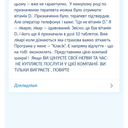
цьому — вже не гарантуємо. У минулому році по
призначенню терапевта можна було отримати
вітамін D. Призначення було, терапевт підтвердив.
Але оператор телефонує і каже: “Це не вітамін D.” Я
— лікарю, лікар — здивований. Звісно, це був вітамін
D, і його ще й призначали в дозі 10 таблеток. Вже
лікарі коли дізнаються яка страхова важко зітхають
Програма у мене — “Класік”. Є напряму відчуття - що
на тобі економлять . Представники цією компанії
шахраї ! Якщо ВИ ЦІНУЄТЕ СВОЇ НЕРВИ ТА ЧАС-
НЕ КУПЛЯЄТЕ ПОСЛУГИ У ЦІЄЇ КОМПАНІЇ- ВИ
ТІЛЬКИ ВИГРАЄТЕ , ПОВІРТЕ
Докладніше