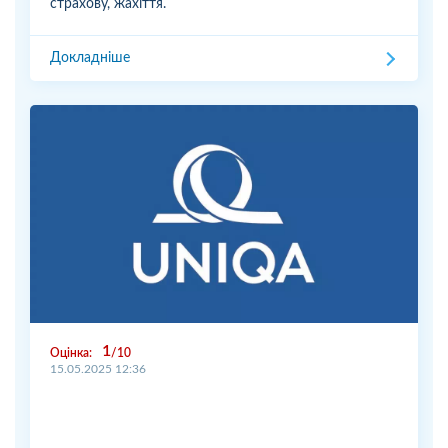
страхову, жахіття.
Докладніше
1
Оцінка:
10
15.05.2025 12:36