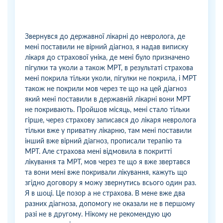
Звернувся до державної лікарні до невролога, де
мені поставили не вірний діагноз, я надав виписку
лікаря до страхової уніка, де мені було призначено
пігулки та уколи а також МРТ, в результаті страхова
мені покрила тільки уколи, пігулки не покрила, і МРТ
також не покрили мов через те що на цей діагноз
який мені поставили в державній лікарні вони МРТ
не покривають. Пройшов місяць, мені стало тільки
гірше, через страхову записався до лікаря невролога
тільки вже у приватну лікарню, там мені поставили
інший вже вірний діагноз, прописали терапію та
МРТ. Але страхова мені відмовила в покритті
лікування та МРТ, мов через те що я вже звертався
та вони мені вже покривали лікування, кажуть що
згідно договору я можу звернутись всього один раз.
Я в шоці. Це позор а не страхова. В мене вже два
разних діагноза, допомогу не оказали не в першому
разі не в другому. Нікому не рекомендую цю