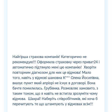
Найгірша страхова компанія! Категорично не
рекомендую!!! Оформила страховку через приват24 і
автоматично підтянуло мені цю компанію! Хворіти
повторним діагнозом для них це відмова! Мало
того, навіть у відмові шановна К*** Олена Йосипівна,
вказує пункт який апріорі не існує в договорі. Вона
бачте помилилась. Грубіянка. Розмовляє хамовито, з
таким тоном, що я навіть не встигла зрозуміти чому
відмова. Шахраї! Наберіть співробітників, які хоча б
перечитують те що штампують у відмовах всім!!!