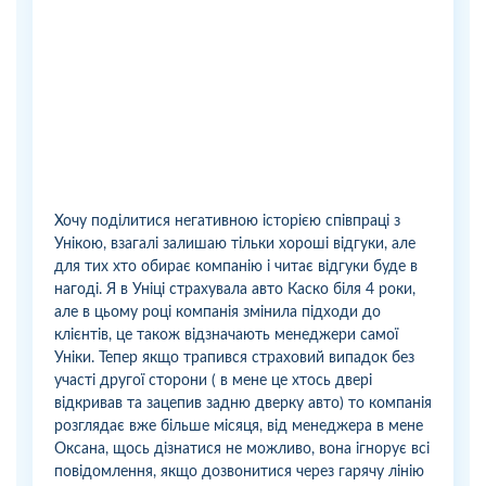
Хочу поділитися негативною історією співпраці з
Унікою, взагалі залишаю тільки хороші відгуки, але
для тих хто обирає компанію і читає відгуки буде в
нагоді. Я в Уніці страхувала авто Каско біля 4 роки,
але в цьому році компанія змінила підходи до
клієнтів, це також відзначають менеджери самої
Уніки. Тепер якщо трапився страховий випадок без
участі другої сторони ( в мене це хтось двері
відкривав та зацепив задню дверку авто) то компанія
розглядає вже більше місяця, від менеджера в мене
Оксана, щось дізнатися не можливо, вона ігнорує всі
повідомлення, якщо дозвонитися через гарячу лінію