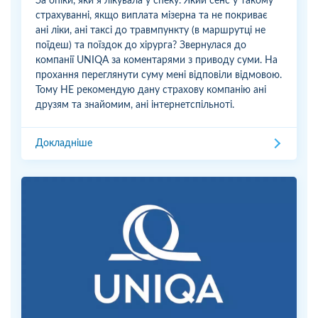
За опіки, яки я лікувала у спеку. Який сенс у такому
страхуванні, якщо виплата мізерна та не покриває
ані ліки, ані таксі до травмпункту (в маршрутці не
поїдеш) та поїздок до хірурга? Звернулася до
компанії UNIQA за коментарями з приводу суми. На
прохання переглянути суму мені відповіли відмовою.
Тому НЕ рекомендую дану страхову компанію ані
друзям та знайомим, ані інтернетспільноті.
Докладніше