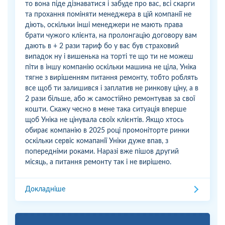
то вона піде дізнаватися і забуде про вас, всі скарги
та прохання поміняти менеджера в цій компанії не
діють, оскільки інші менеджери не мають права
брати чужого клієнта, на пролонгацію договору вам
дають в + 2 рази тариф бо у вас був страховий
випадок ну і вишенька на торті те що ти не можеш
піти в іншу компанію оскільки машина не ціла, Уніка
тягне з вирішенням питання ремонту, тобто роблять
все щоб ти залишився і заплатив не ринкову ціну, а в
2 рази більше, або ж самостійно ремонтував за свої
кошти. Скажу чесно в мене така ситуація вперше
щоб Уніка не цінувала своїх клієнтів. Якщо хтось
обирає компанію в 2025 році промоніторте ринки
оскільки сервіс комапанії Уніки дуже впав, з
попередніми роками. Наразі вже пішов другий
місяць, а питання ремонту так і не вирішено.
Докладніше