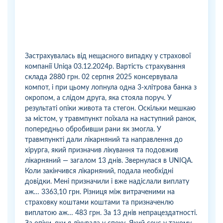
Застрахувалась від нещасного випадку у страхової
компанії Uniqa 03.12.2024р. Вартість страхування
склада 2880 грн. 02 серпня 2025 консервувала
компот, і при цьому лопнула одна 3-хлітрова банка з
окропом, а слідом друга, яка стояла поруч. У
результаті опіки живота та стегон. Оскільки мешкаю
за містом, у травмпункт поїхала на наступний ранок,
попередньо обробивши рани як змогла. У
травмпункті дали лікарняний та направлення до
хірурга, який призначив лікування та подовжив
лікарняний — загалом 13 днів. Звернулася в UNIQA.
Коли закінчився лікарняний, подала необхідні
довідки. Мені призначили і вже надіслали виплату
аж… 3363,10 грн. Різниця між витраченими на
страховку коштами коштами та призначенлю
виплатою аж… 483 грн. За 13 днів непрацездатності.