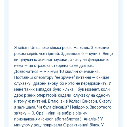
Я клієнт Uniqa вже кілька років. На жаль. З кожним
роком сервіс усе гірший. Здавалося б — куди ? Якщо
ви цінувач класичної музики , а часу на філармонію
нема — ця страхова створена саме для вас.
Дозвонитися — мінімум 10 хвилин очікування.
Поставиш оператору “не зручне” питання — скидає
слухавку і дзвони знову, бо ніхто не передзвонить. У
мене таких випадків було кілька. І був момент, коли
двоє різних операторів кидали слухавку на одному
й тому ж питанні. Вітаю, ви в Колесі Сансари. Скаргу
я залишала. Чи була фіксація? Невідомо. Зворотного
зв’язку — 0. Орві - ліки на вибір з різним
призначенням (сироп або таблетки ) Аналізи? У
минулому році покривали С-реактивний білок. У