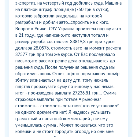
экспертиз, на четвертый год добились суда, Машина
на платной штраф площадке (750 грн в сутки),
которую забросили владельцы, на которой
разграбили и добили авто...спросить не с кого.
Вопрос к Унике- СЗУ Украина произвела оценку авто
в 21 году,, где написано,что наступил тоталл и
размер ущерба составляет 33819,3 грн при курсе
доллара 28,0576. стоимость авто на момент расчета
37577 грн при том же курсе. От Вас последовало
письмо,что рассмотрение дела откладывается до
решения суда, После получения решения суда мы
обратились вновь Ответ- згідно норм закону розмір
збитку визначається на дату дтп, тому нажаль
підстав прорахувати суму по іншому у нас немає.
итог - произведена выплата 27236.81 грн.... Сумма
страховое выплаты при тотале = рыночная
стоимость - стоимость остатков( кто ее установил?
не одного документа нет) Я надеюсь услышать
грамотный и понятный комментарий , почему
уменьшилась сумма . Может показаться, что это
копейки и не стоит городить огород, но они мне