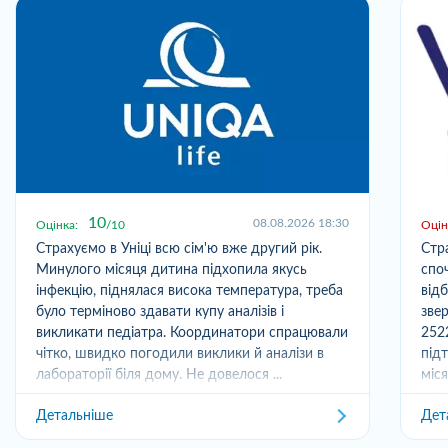
10
08.08.2026 18:30
Оцінка:
10
Оцін
Страхуємо в Уніці всю сім'ю вже другий рік.
Стр
Минулого місяця дитина підхопила якусь
спо
інфекцію, піднялася висока температура, треба
від
було терміново здавати купу аналізів і
зве
викликати педіатра. Координатори спрацювали
252
чітко, швидко погодили виклики й аналізи в
під
лабораторії біля дому. Не довелося ...
міс
отри
Детальніше
Дет