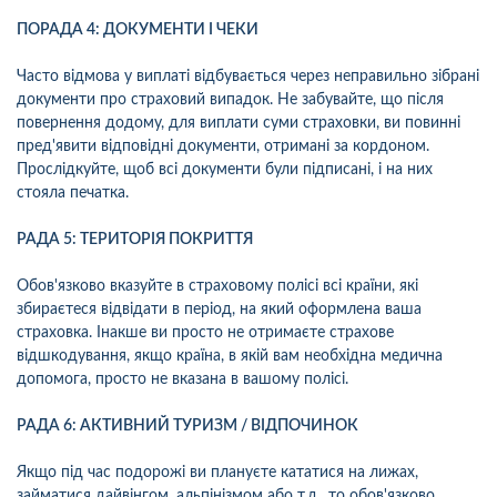
ПОРАДА 4: ДОКУМЕНТИ І ЧЕКИ
Часто відмова у виплаті відбувається через неправильно зібрані
документи про страховий випадок. Не забувайте, що після
повернення додому, для виплати суми страховки, ви повинні
пред'явити відповідні документи, отримані за кордоном.
Прослідкуйте, щоб всі документи були підписані, і на них
стояла печатка.
РАДА 5: ТЕРИТОРІЯ ПОКРИТТЯ
Обов'язково вказуйте в страховому полісі всі країни, які
збираєтеся відвідати в період, на який оформлена ваша
страховка. Інакше ви просто не отримаєте страхове
відшкодування, якщо країна, в якій вам необхідна медична
допомога, просто не вказана в вашому полісі.
РАДА 6: АКТИВНИЙ ТУРИЗМ / ВІДПОЧИНОК
Якщо під час подорожі ви плануєте кататися на лижах,
займатися дайвінгом, альпінізмом або т.д., то обов'язково