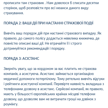
прописати там страховик . Нам довелося б списати десятки
сторінок, щоб розповісти про всі нюанси даного виду
страхування.
ПОРАДА 2: ВАШІ ДІЇ ПРИ НАСТАННІ СТРАХОВОЇ ПОДІЇ
Вивчіть ваш порядок дій при настанні страхового випадку. Як
правило, до самого полісу додається невелика книжечка, де
повністю описані ваші дії. Не втрачайте її і строго
дотримуйтеся рекомендацій і порядку.
ПОРАДА 3: АСІСТАНС
Зверніть увагу, що за кордоном за вас платить не страхова
компанія, а асистуюча. Асистанс займається організацією
медичної допомоги потерпілому. Тому ретельно вивчіть відгуки
і рейтинги асистуючої компанії. Перевірте наявність вкладиша з
телефонами дозвону в асистанс. Серйозні компанії, як правило,
мають у більшості європейських країнах місцеві телефони
дозвону, що дозволяє вам не витрачати гроші на дзвінок з
роумінгу.