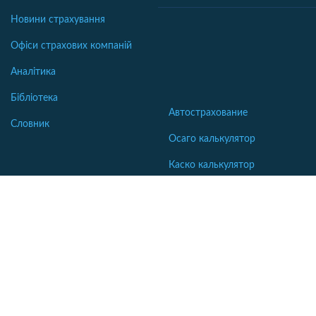
Новини страхування
Офіси страхових компаній
Аналітика
Бібліотека
Автострахование
Словник
Осаго калькулятор
Каско калькулятор
Зеленая карта
Страхование недвижимости
Страхование туристов
Страхование яхт и катеров
Интересные статьи