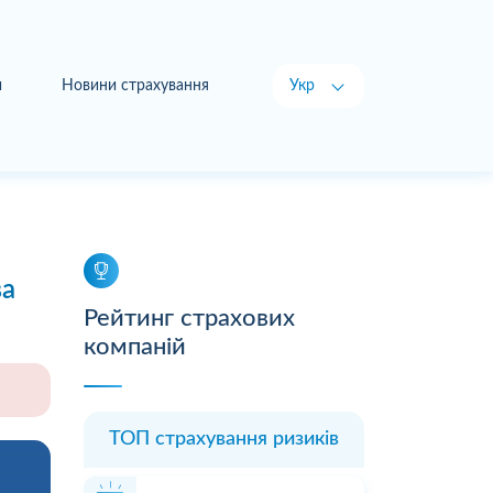
и
Новини страхування
Укр
Рус
ва
Рейтинг страхових
компаній
ТОП страхування ризиків