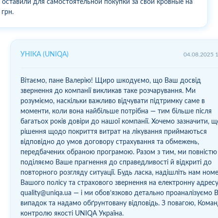
 оставили для самостоятельной покупки за свои кровные на
 грн.
УНІКА (UNIQA)
04.08.2025 
Вітаємо, пане Валерію! Щиро шкодуємо, що Ваш досвід
звернення до компанії викликав таке розчарування. Ми
розуміємо, наскільки важливо відчувати підтримку саме в
моменти, коли вона найбільше потрібна — тим більше після
багатьох років довіри до нашої компанії. Хочемо зазначити, щ
рішення щодо покриття витрат на лікування приймаються
відповідно до умов договору страхування та обмежень,
передбачених обраною програмою. Разом з тим, ми повністю
поділяємо Ваше прагнення до справедливості й відкриті до
повторного розгляду ситуації. Будь ласка, надішліть нам ном
Вашого полісу та страхового звернення на електронну адресу
quality@uniqa.ua — і ми обов’язково детально проаналізуємо 
випадок та надамо обґрунтовану відповідь. З повагою, Кома
контролю якості UNIQA Україна.