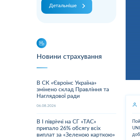
Детальніше
Новини страхування
В СК «Євроінс Україна»
змінено склад Правління та
Наглядової ради
06.08.2026
В І півріччі на СГ «ТАС»
Пой
припало 26% обсягу всіх
UNI
виплат за «Зеленою карткою»
доб