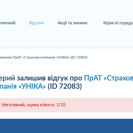
компаній
Відгуки
Акції та знижки
Корисні порад
омпанію ПрАТ «Страхова компанія «УНІКА» (ID 72083)
ерий
залишив відгук про
ПрАТ «Страхо
панія «УНІКА»
(ID 72083)
Негативний, оцінка клієнта: 1/10