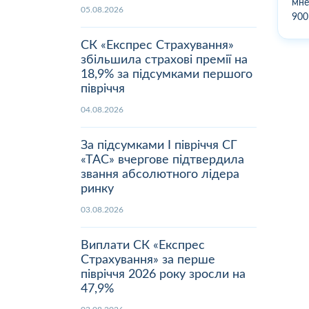
мне
05.08.2026
900
СК «Експрес Страхування»
збільшила страхові премії на
18,9% за підсумками першого
півріччя
04.08.2026
За підсумками І півріччя СГ
«ТАС» вчергове підтвердила
звання абсолютного лідера
ринку
03.08.2026
Виплати СК «Експрес
Страхування» за перше
півріччя 2026 року зросли на
47,9%