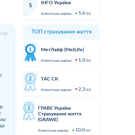
ІНГО Україна
5
5,6
Клієнтська оцінка:
10
ТОП страхування життя
17:32
МетЛайф (MetLife)
1,0
Клієнтська оцінка:
10
о
ТАС СК
2,3
Клієнтська оцінка:
10
ер
ГРАВЕ Україна
:
Страхування життя
(GRAWE)
Ваш
нда
10,0
Клієнтська оцінка:
10