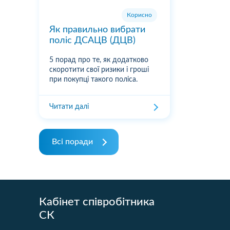
Корисно
Як правильно вибрати
поліс ДСАЦВ (ДЦВ)
5 порад про те, як додатково
скоротити свої ризики і гроші
при покупці такого поліса.
Читати далі
Всі поради
Кабінет співробітника
СК