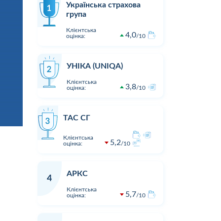
Українська страхова
група
Клієнтська
4,0
оцінка:
10
УНІКА (UNIQA)
Клієнтська
3,8
оцінка:
10
ТАС СГ
Клієнтська
5,2
оцінка:
10
АРКС
4
Клієнтська
5,7
оцінка:
10