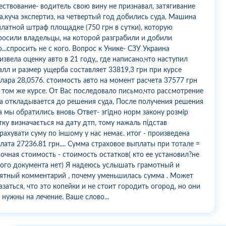
ествование- водитель свою вину не признавал, затягивание
а,куча экспертиз, на четвертый год добились суда, Машина
платной штраф площадке (750 грн в сутки), которую
росили владельцы, на которой разграбили и добили
о...спросить не с кого. Вопрос к Унике- СЗУ Украина
извела оценку авто в 21 году,, где написано,что наступил
алл и размер ущерба составляет 33819,3 грн при курсе
лара 28,0576. стоимость авто на момент расчета 37577 грн
 том же курсе. От Вас последовало письмо,что рассмотрение
а откладывается до решения суда, После получения решения
а мы обратились вновь Ответ- згідно норм закону розмір
тку визначається на дату дтп, тому нажаль підстав
рахувати суму по іншому у нас немає. итог - произведена
лата 27236.81 грн.... Сумма страховое выплаты при тотале =
очная стоимость - стоимость остатков( кто ее установил?не
ого документа нет) Я надеюсь услышать грамотный и
ятный комментарий , почему уменьшилась сумма . Может
азаться, что это копейки и не стоит городить огород, но они
 нужны на лечение. Ваше слово...