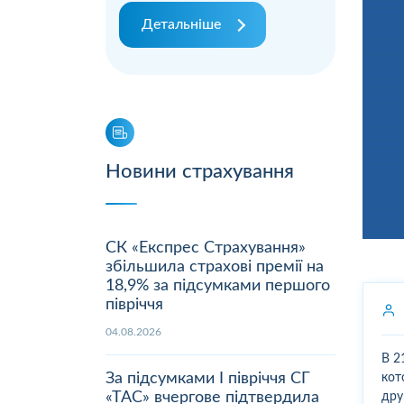
Детальніше
Новини страхування
СК «Експрес Страхування»
збільшила страхові премії на
18,9% за підсумками першого
півріччя
04.08.2026
В 2
За підсумками І півріччя СГ
кот
«ТАС» вчергове підтвердила
дру