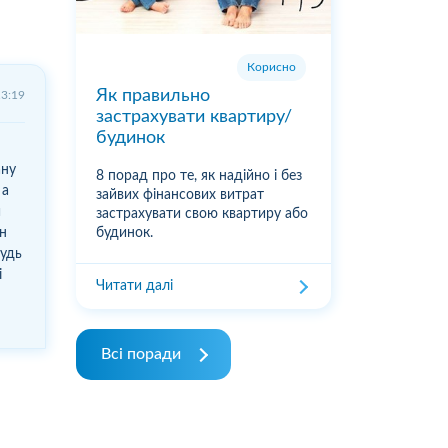
Корисно
Як правильно
13:19
застрахувати квартиру/
будинок
ану
8 порад про те, як надійно і без
 а
зайвих фінансових витрат
и
застрахувати свою квартиру або
ин
будинок.
будь
і
Читати далі
Всі поради