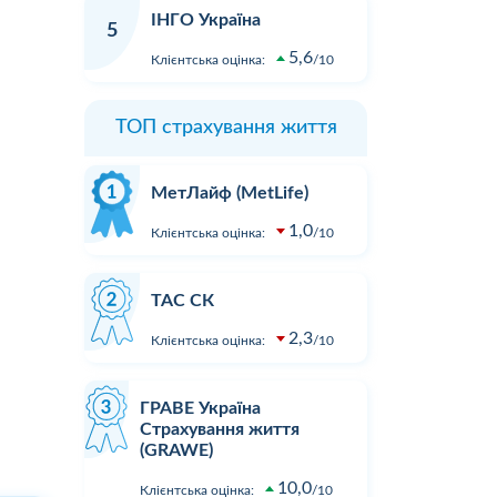
ІНГО Україна
5
5,6
Клієнтська оцінка:
10
ТОП страхування життя
МетЛайф (MetLife)
1,0
Клієнтська оцінка:
10
ТАС СК
2,3
Клієнтська оцінка:
10
ГРАВЕ Україна
Страхування життя
(GRAWE)
10,0
Клієнтська оцінка:
10