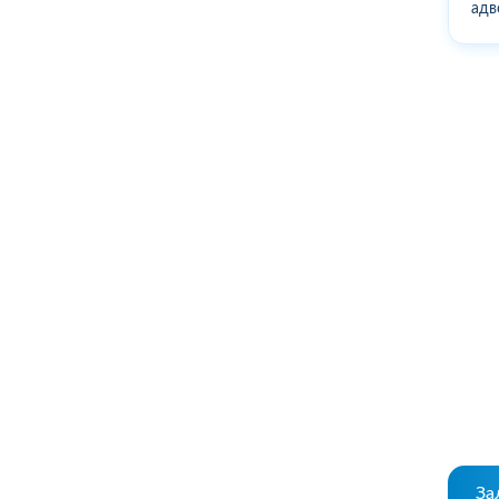
адв
За