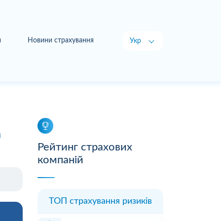
и
Новини страхування
Укр
Рус
а
Рейтинг страхових
компаній
ТОП страхування ризиків