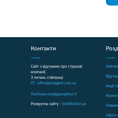
Контакти
Розд
Сайт з відгуками про страхові
Рейтин
компанії.
Відгук
З питань співпраці:
office@myagent.com.ua
Акції 
Політика конфіденційності
Корисн
Розкрутка сайту -
SeoWorld.in.ua
Новини
Офіси 