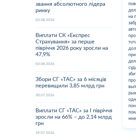
звання абсолютного лідера
пов
ринку
дел
на 
03.08.2026
заб
авт
Виплати СК «Експрес
про
Страхування» за перше
тот
півріччя 2026 року зросли на
дол
47,9%
при
дел
03.08.2026
суд
зби
Збори СГ «ТАС» за 6 місяців
про
перевищили 3,85 млрд грн
вып
рын
30.07.2026
одн
пон
Виплати СГ «ТАС» за І півріччя
пок
зросли на 66% – до 2,14 млрд
мне
грн
29.07.2026