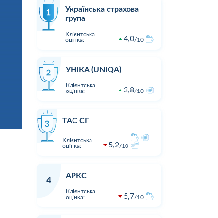
Українська страхова
група
Клієнтська
4,0
оцінка:
10
УНІКА (UNIQA)
Клієнтська
3,8
оцінка:
10
ТАС СГ
Клієнтська
5,2
оцінка:
10
АРКС
4
Клієнтська
5,7
оцінка:
10