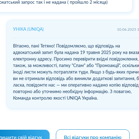
окатський запрос так і не надана ( пройшло 2 місяца)
УНІКА (UNIQA)
10.06.2025 
Вітаємо, пані Тетяно! Повідомляємо, що відповідь на
адвокатський запит була надана 19 травня 2025 року на вказ
електронну адресу. Просимо перевірити вхідні повідомлення,
також, за можливості, папку "Спам" або "Промоакції", оскільк
іноді листи можуть потрапляти туди. Якщо з будь-яких прич
ви не отримали відповідь або виникли додаткові запитання, 
ласка, повідомте нас — ми оперативно надамо копію відповід
повторно або уточнимо необхідну інформацію. З повагою,
Команда контролю якості UNIQA Україна.
лишити свій відгук
Всі відгуки про компанію