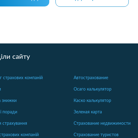
іли сайту
г страхових компаній
Автострахование
и
Осаго калькулятор
та знижки
Каско калькулятор
і поради
Зеленая карта
 страхування
Страхование недвижимости
страхових компаній
Страхование туристов