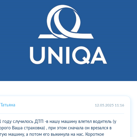
Татьяна
12.05.2025 11:16
1 году случилось ДТП -в нашу машину влетел водитель (у
орого Ваша страховка) , при этом сначала он врезался в
гую машину, а потом его выкинула на нас. Короткое