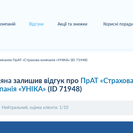
компаній
Відгуки
Акції та знижки
Корисні порад
омпанію ПрАТ «Страхова компанія «УНІКА» (ID 71948)
ьяна
залишив відгук про
ПрАТ «Страхов
панія «УНІКА»
(ID 71948)
Нейтральний, оцінка клієнта: 1/10