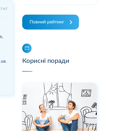
17:47
Повний рейтинг
ю,
Корисні поради
.ua.