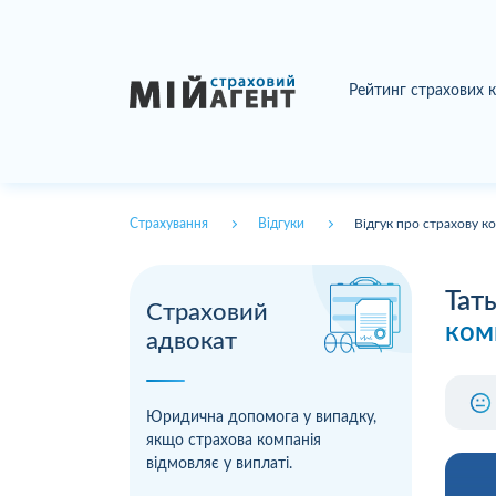
Рейтинг страхових 
Страхування
Відгуки
Відгук про страхову к
Тат
Страховий
ком
адвокат
Юридична допомога у випадку,
якщо страхова компанія
відмовляє у виплаті.