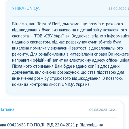
УНІКА (UNIQA)
13.05.2025 
Вітаємо, пані Тетяно! Повідомляємо, що розмір страхового
відшкодування було визначено на підставі звіту незалежного
експерта — ТОВ «СЗУ Україна». Водночас, згідно з інформаціє
наданою експертом, під час розрахунку суми збитків була
виявлена помилка у визначенні вартості відновлювального
ремонту. Для ознайомлення з матеріалами справи Ви можете
направити офіційний запит на електронну адресу office@uniqa
Після його отримання Вам буде надано копії відповідних
документів, включаючи розрахунок, що став підставою для
визначення розміру страхового відшкодування. З повагою,
команда контролю якості UNIQA Україна.
Татьяна
09.06.2025 13:21
ава 00423633 ПО ПОДІІ ВІД 22.04.2021 р Відповідь на