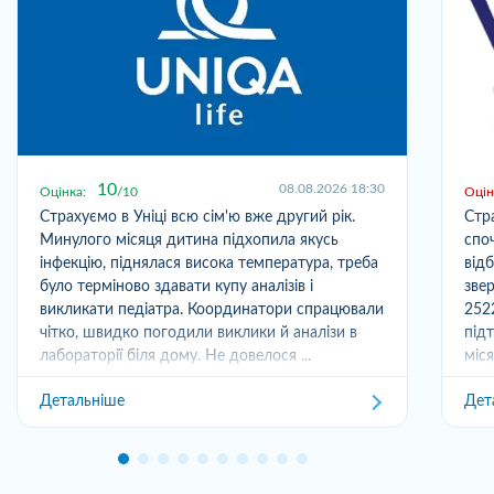
10
08.08.2026 18:30
Оцінка:
10
Оцін
Страхуємо в Уніці всю сім'ю вже другий рік.
Стр
Минулого місяця дитина підхопила якусь
спо
інфекцію, піднялася висока температура, треба
від
було терміново здавати купу аналізів і
зве
викликати педіатра. Координатори спрацювали
252
чітко, швидко погодили виклики й аналізи в
під
лабораторії біля дому. Не довелося ...
міс
отри
Детальніше
Дет