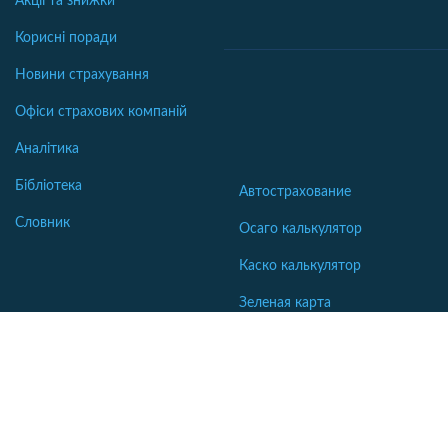
Акції та знижки
Корисні поради
Новини страхування
Офіси страхових компаній
Аналітика
Бібліотека
Автострахование
Словник
Осаго калькулятор
Каско калькулятор
Зеленая карта
Страхование недвижимости
Страхование туристов
Страхование яхт и катеров