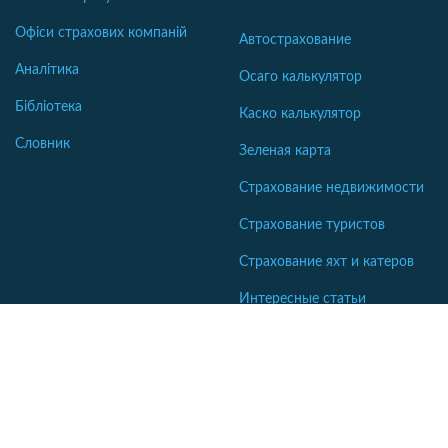
Офіси страхових компаній
Автострахование
Аналітика
Осаго калькулятор
Бібліотека
Каско калькулятор
Словник
Зеленая карта
Страхование недвижимости
Страхование туристов
Страхование яхт и катеров
Интересные статьи