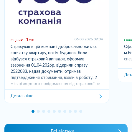
1
06.08.2026 09:34
Оцінка:
10
Оцін
Страхував в цій компанії добровільно житло,
Офо
спочатку квартиру, потім будинок. Коли
м.Ко
відбувся страховий випадок, оформив
спец
звернення 01.04.2026р, відкрили справу
2522083, надав документи, отримав
Дет
підтвердження отримання, взяли в роботу. 2
місяці жодного повідомлення від страхової не
отримував,...
Детальніше
Всі відгуки