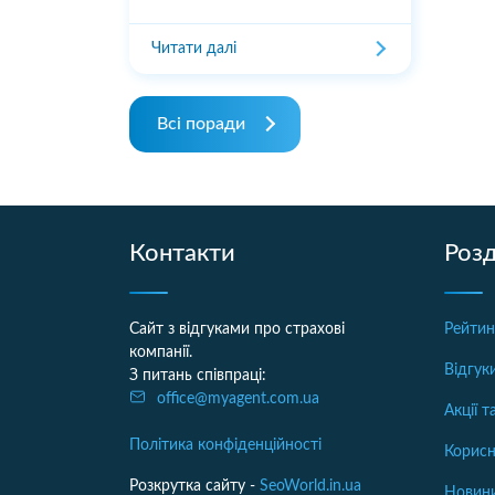
Читати далі
Всі поради
Контакти
Розд
Сайт з відгуками про страхові
Рейтин
компанії.
Відгук
З питань співпраці:
office@myagent.com.ua
Акції 
Політика конфіденційності
Корисн
Розкрутка сайту -
SeoWorld.in.ua
Новини