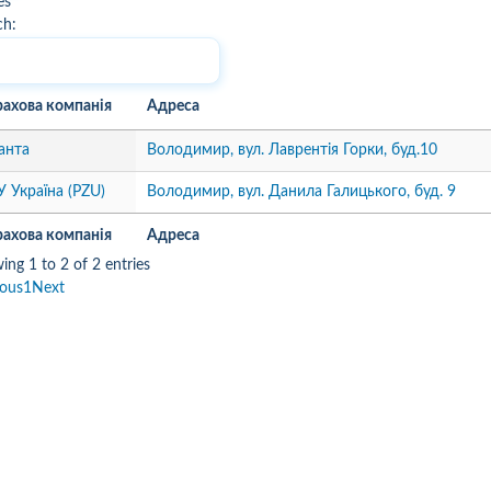
es
ch:
рахова компанія
Адреса
анта
Володимир, вул. Лаврентія Горки, буд.10
 Україна (PZU)
Володимир, вул. Данила Галицького, буд. 9
рахова компанія
Адреса
ing 1 to 2 of 2 entries
ious
1
Next
10
1
05.08.2026 19:00
05.08.2026 
ка:
10
Оцінка:
10
рмлював сьогодні
Дуже дивна компанія.