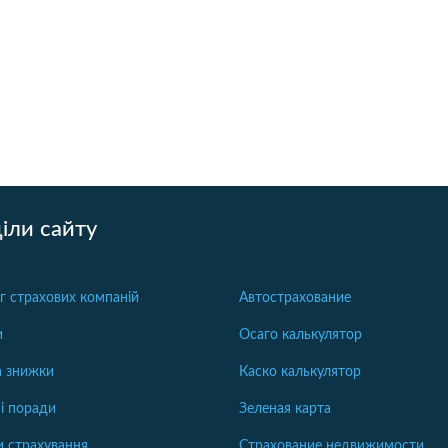
іли сайту
г страхових компаній
Автострахование
и
Осаго калькулятор
та знижки
Каско калькулятор
і поради
Зеленая карта
 страхування
Страхование недвижимости