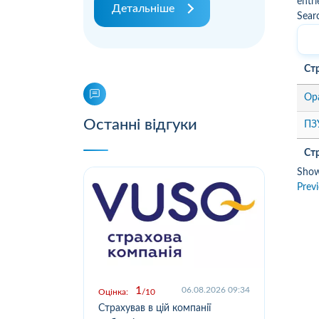
entri
Детальніше
Sear
Ст
Ор
Останні відгуки
ПЗУ
Ст
Show
Prev
1
.2026 09:03
06.08.2026 09:34
Оцінка:
10
Оцін
у,
Страхував в цій компанії
Офо