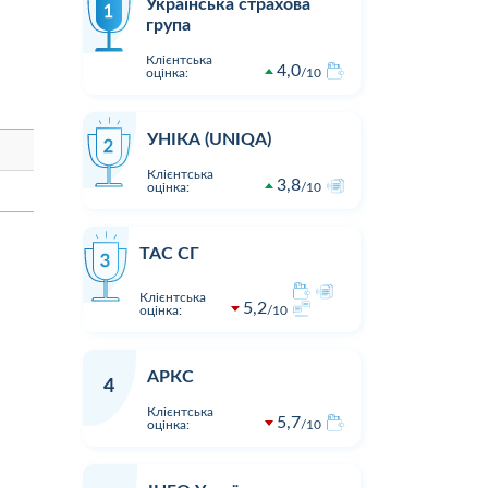
Українська страхова
група
Клієнтська
4,0
оцінка:
10
УНІКА (UNIQA)
Клієнтська
3,8
оцінка:
10
ТАС СГ
Клієнтська
5,2
оцінка:
10
АРКС
4
Клієнтська
5,7
оцінка:
10
1
1
16:23
02.08.2026 15:05
Оцінка:
10
Оцінка:
Виплата по страховому випадку
Хочу подя