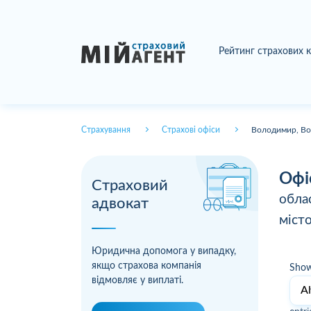
Рейтинг страхових 
Страхування
Страхові офіси
Володимир, Во
Офі
Страховий
обла
адвокат
міст
Юридична допомога у випадку,
якщо страхова компанія
Sho
відмовляє у виплаті.