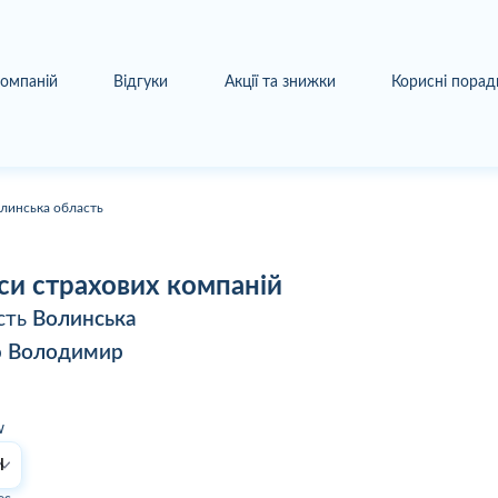
компаній
Відгуки
Акції та знижки
Корисні порад
линська область
си страхових компаній
сть
Волинська
о
Володимир
w