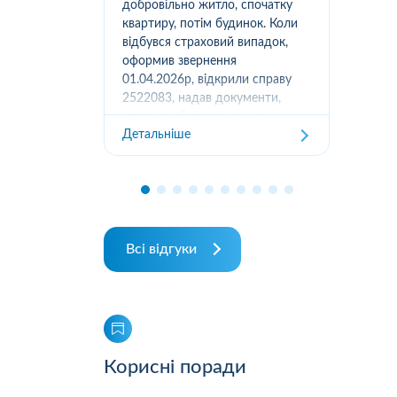
вання
добровільно житло, спочатку
(05
луг за
квартиру, потім будинок. Коли
м.К
ором. А
відбувся страховий випадок,
дів
их
оформив звернення
та з
ошуканою.
01.04.2026р, відкрили справу
трахову
2522083, надав документи,
Дет
отримав підтвердження
Детальніше
отримання, взяли в роботу. 2
місяці жодного повідомлення
від страхової не отримував,...
Всі відгуки
Корисні поради