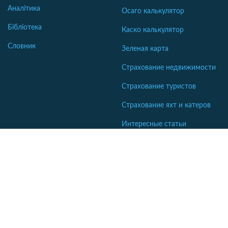
Аналітика
Осаго калькулятор
Бібліотека
Каско калькулятор
Словник
Зеленая карта
Страхование недвижимости
Страхование туристов
Страхование яхт и катеров
Интересные статьи