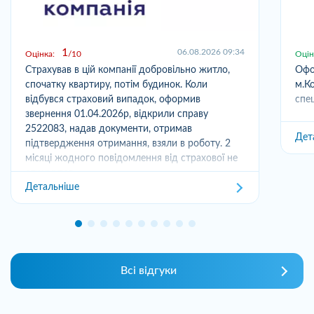
1
06.08.2026 09:34
Оцінка:
10
Оцін
Страхував в цій компанії добровільно житло,
Офо
спочатку квартиру, потім будинок. Коли
м.Ко
відбувся страховий випадок, оформив
спец
звернення 01.04.2026р, відкрили справу
2522083, надав документи, отримав
Дет
підтвердження отримання, взяли в роботу. 2
місяці жодного повідомлення від страхової не
отримував,...
Детальніше
Всі відгуки