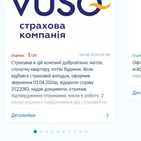
1
06.08.2026 09:34
Оцінка:
10
Оцін
Страхував в цій компанії добровільно житло,
Офо
спочатку квартиру, потім будинок. Коли
м.Ко
відбувся страховий випадок, оформив
спец
звернення 01.04.2026р, відкрили справу
2522083, надав документи, отримав
Дет
підтвердження отримання, взяли в роботу. 2
місяці жодного повідомлення від страхової не
отримував,...
Детальніше