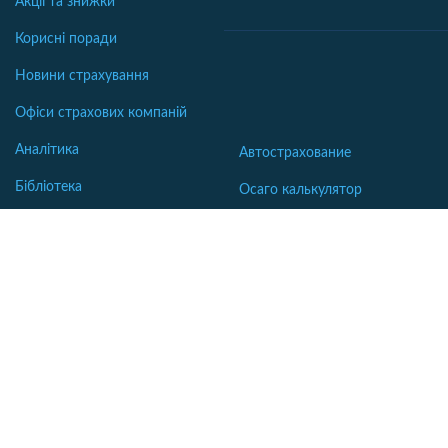
Акції та знижки
Корисні поради
Новини страхування
Офіси страхових компаній
Аналітика
Автострахование
Бібліотека
Осаго калькулятор
Словник
Каско калькулятор
Зеленая карта
Страхование недвижимости
Страхование туристов
Страхование яхт и катеров
Интересные статьи