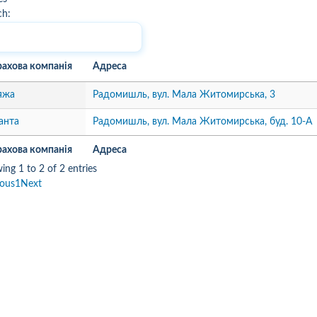
ch:
рахова компанія
Адреса
яжа
Радомишль, вул. Мала Житомирська, 3
анта
Радомишль, вул. Мала Житомирська, буд. 10-А
рахова компанія
Адреса
ing 1 to 2 of 2 entries
ious
1
Next
10
1
05.08.2026 19:00
05.08.2026 
ка:
10
Оцінка:
10
рмлював сьогодні
Дуже дивна компанія.