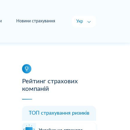
и
Новини страхування
Укр
Рус
Рейтинг страхових
компаній
ТОП страхування ризиків