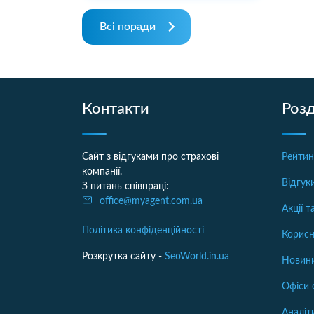
Всі поради
Контакти
Розд
Сайт з відгуками про страхові
Рейтин
компанії.
Відгук
З питань співпраці:
office@myagent.com.ua
Акції 
Політика конфіденційності
Корисн
Розкрутка сайту -
SeoWorld.in.ua
Новини
Офіси 
Аналіт