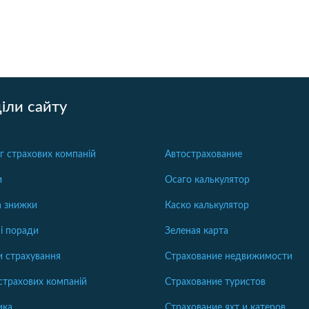
іли сайту
г страхових компаній
Автострахование
и
Осаго калькулятор
та знижки
Каско калькулятор
і поради
Зеленая карта
 страхування
Страхование недвижимости
страхових компаній
Страхование туристов
ика
Страхование яхт и катеров