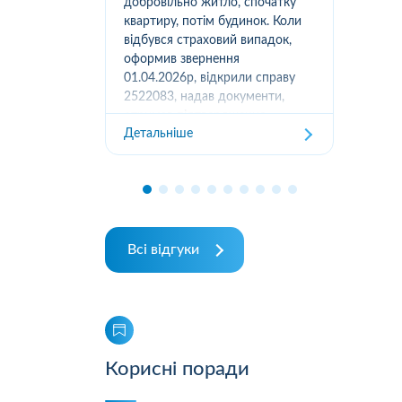
вання
добровільно житло, спочатку
(05
луг за
квартиру, потім будинок. Коли
м.К
ором. А
відбувся страховий випадок,
дів
их
оформив звернення
та з
ошуканою.
01.04.2026р, відкрили справу
трахову
2522083, надав документи,
Дет
отримав підтвердження
Детальніше
отримання, взяли в роботу. 2
місяці жодного повідомлення
від страхової не отримував,...
Всі відгуки
Корисні поради