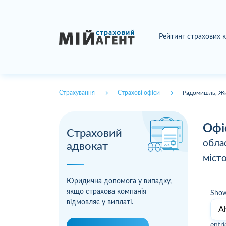
Рейтинг страхових 
Страхування
Страхові офіси
Радомишль, Жи
Офі
Страховий
обла
адвокат
міст
Юридична допомога у випадку,
якщо страхова компанія
Sho
відмовляє у виплаті.
entri