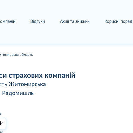
компаній
Відгуки
Акції та знижки
Корисні порад
томирська область
си страхових компаній
сть
Житомирська
о
Радомишль
w
es