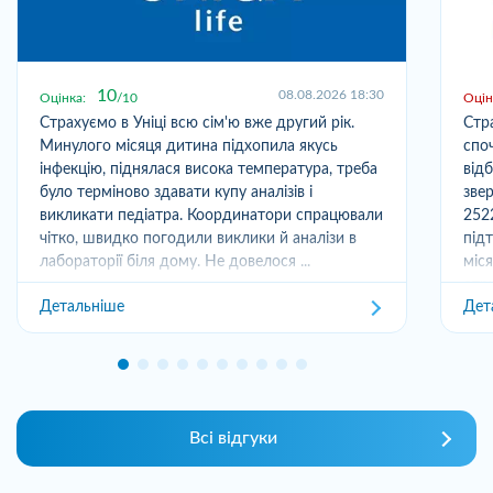
10
08.08.2026 18:30
Оцінка:
10
Оцін
Страхуємо в Уніці всю сім'ю вже другий рік.
Стр
Минулого місяця дитина підхопила якусь
спо
інфекцію, піднялася висока температура, треба
від
було терміново здавати купу аналізів і
зве
викликати педіатра. Координатори спрацювали
252
чітко, швидко погодили виклики й аналізи в
під
лабораторії біля дому. Не довелося ...
міс
отри
Детальніше
Дет
Всі відгуки