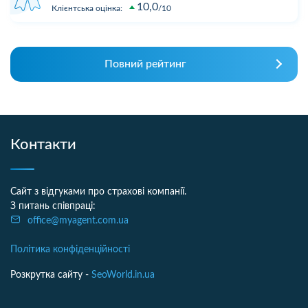
10,0
Клієнтська оцінка:
10
Повний рейтинг
Контакти
Сайт з відгуками про страхові компанії.
З питань співпраці:
office@myagent.com.ua
Політика конфіденційності
Розкрутка сайту -
SeoWorld.in.ua