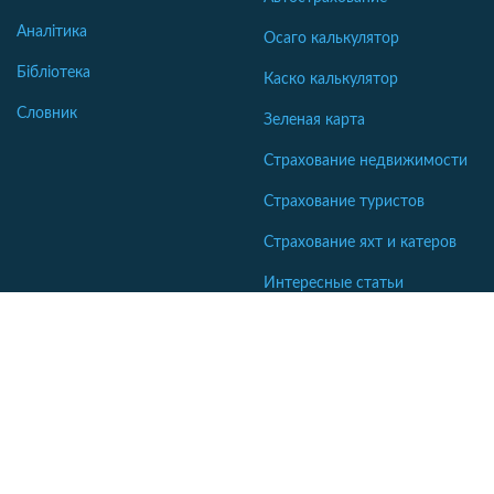
Аналітика
Осаго калькулятор
Бібліотека
Каско калькулятор
Словник
Зеленая карта
Страхование недвижимости
Страхование туристов
Страхование яхт и катеров
Интересные статьи