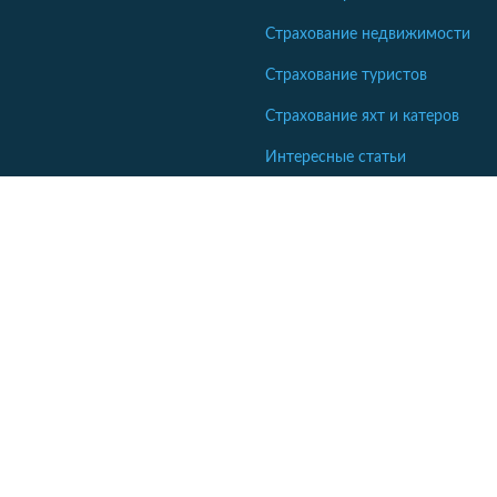
Страхование недвижимости
Страхование туристов
Страхование яхт и катеров
Интересные статьи
Кабінет співробітника СК
Якщо ваша компанія ще не коментує відгуки - напишіть нам.