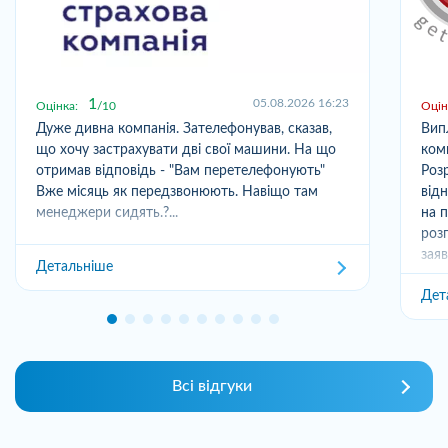
1
05.08.2026 16:23
Оцінка:
10
Оцін
Дуже дивна компанія. Зателефонував, сказав,
Вип
що хочу застрахувати дві свої машини. На що
ком
отримав відповідь - "Вам перетелефонують"
Розр
Вже місяць як передзвонюють. Навіщо там
від
менеджери сидять.?...
на 
роз
заяв
Детальніше
Дет
Всі відгуки