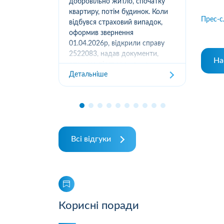
вання
добровільно житло, спочатку
(05
луг за
квартиру, потім будинок. Коли
м.К
Прес-с
ором. А
відбувся страховий випадок,
дів
их
оформив звернення
та з
ошуканою.
01.04.2026р, відкрили справу
трахову
2522083, надав документи,
На
Дет
отримав підтвердження
Детальніше
отримання, взяли в роботу. 2
місяці жодного повідомлення
від страхової не отримував,...
Всі відгуки
Корисні поради