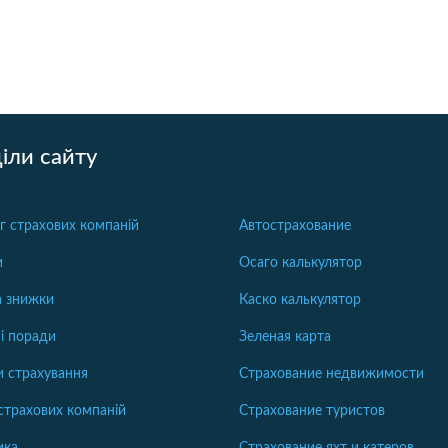
іли сайту
г страхових компаній
Автострахование
и
Осаго калькулятор
та знижки
Каско калькулятор
і поради
Зеленая карта
 страхування
Страхование недвижимости
страхових компаній
Страхование туристов
ика
Страхование яхт и катеров