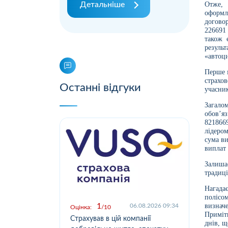
Детальніше
Отже, 
оформле
догово
226691
також 
резуль
«автоц
Перше м
страхо
Останні відгуки
учасник
Загало
обов’я
821866
лідеро
сума в
виплат 
Залиша
традиц
Нагадає
полісо
1
визнач
.2026 09:03
06.08.2026 09:34
Оцінка:
10
Оцін
Приміт
у,
Страхував в цій компанії
Офо
днів, щ