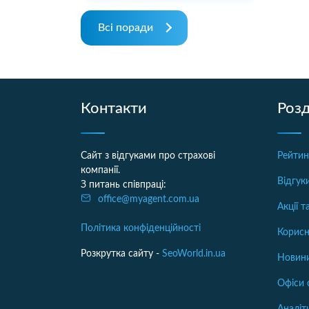
Всі поради
Контакти
Розд
Сайт з відгуками про страхові
Рейтин
компанії.
Відгук
З питань співпраці:
office@myagent.com.ua
Акції 
Політика конфіденційності
Корисн
Розкрутка сайту -
SeoWorld.in.ua
Новини
Офіси 
Аналіт