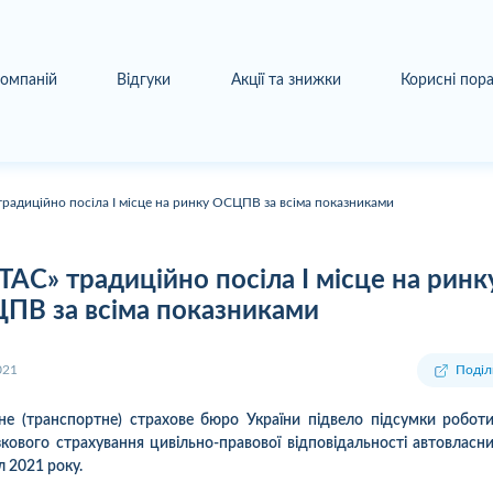
компаній
Відгуки
Акції та знижки
Корисні пор
традиційно посіла І місце на ринку ОСЦПВ за всіма показниками
«ТАС» традиційно посіла І місце на ринк
ПВ за всіма показниками
021
Поділ
е (транспортне) страхове бюро України підвело підсумки робот
зкового страхування цивільно-правової відповідальності автовласник
л 2021 року.