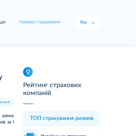
ади
Новини страхування
Укр
Рус
у
Рейтинг страхових
компаній
итися
и ринку
ТОП страхування ризиків
ів за І