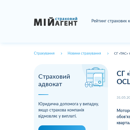
Рейтинг страхових 
Страхування
Новини страхування
СГ «ТАС» 
СГ 
Страховий
ОСЦ
адвокат
31.05.2
Юридична допомога у випадку,
якщо страхова компанія
Моторн
відмовляє у виплаті.
обов’я
кварта