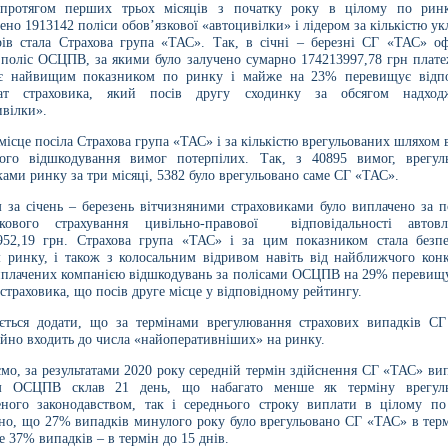
протягом перших трьох місяців з початку року в цілому по рин
но 1913142 поліси обов’язкової «автоцивілки» і лідером за кількістю у
рів стала Страхова група «ТАС». Так, в січні – березні СГ «ТАС» о
 поліс ОСЦПВ, за якими було залучено сумарно 174213997,78 грн плате
є найвищим показником по ринку і майже на 23% перевищує відп
тат страховика, який посів другу сходинку за обсягом надхо
ивілки».
ісце посіла Страхова група «ТАС» і за кількістю врегульованих шляхом
вого відшкодування вимог потерпілих. Так, з 40895 вимог, врегул
ами ринку за три місяці, 5382 було врегульовано саме СГ «ТАС».
м за січень – березень вітчизняними страховиками було виплачено за п
зкового страхування цивільно-правової відповідальності автовл
952,19 грн. Страхова група «ТАС» і за цим показником стала безп
м ринку, і також з колосальним відривом навіть від найближчого конк
иплачених компанією відшкодувань за полісами ОСЦПВ на 29% перевищу
страховика, що посів друге місце у відповідному рейтингу.
ється додати, що за термінами врегулювання страхових випадків С
ійно входить до числа «найоперативніших» на ринку.
мо, за результатами 2020 року середній термін здійснення СГ «ТАС» ви
м ОСЦПВ склав 21 день, що набагато менше як терміну врегул
10
1
еного законодавством, так і середнього строку виплати в цілому по
05.08.2026 19:00
05.08.2026 
ка:
10
Оцінка:
10
но, що 27% випадків минулого року було врегульовано СГ «ТАС» в терм
рмлював сьогодні
Дуже дивна компанія.
е 37% випадків – в термін до 15 днів.