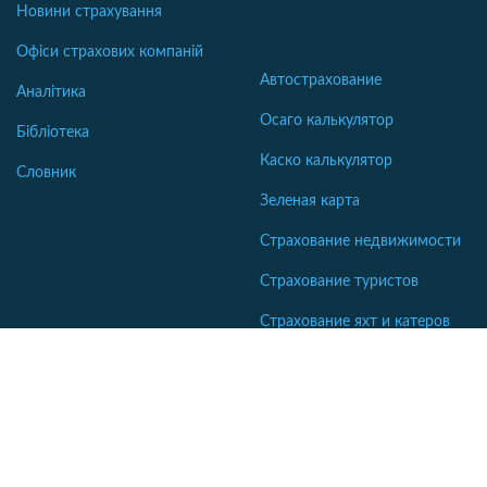
Новини страхування
Офіси страхових компаній
Автострахование
Аналітика
Осаго калькулятор
Бібліотека
Каско калькулятор
Словник
Зеленая карта
Страхование недвижимости
Страхование туристов
Страхование яхт и катеров
Интересные статьи