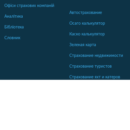
Офіси страхових компаній
Автострахование
Аналітика
Осаго калькулятор
Бібліотека
Каско калькулятор
Словник
Зеленая карта
Страхование недвижимости
Страхование туристов
Страхование яхт и катеров
Интересные статьи