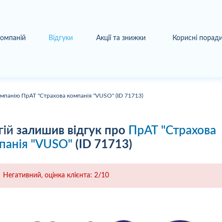
компаній
Відгуки
Акції та знижки
Корисні порад
омпанію ПрАТ "Страхова компанія "VUSO" (ID 71713)
гій
залишив відгук про
ПрАТ "Страхова
панія "VUSO"
(ID 71713)
Негативний, оцінка клієнта: 2/10