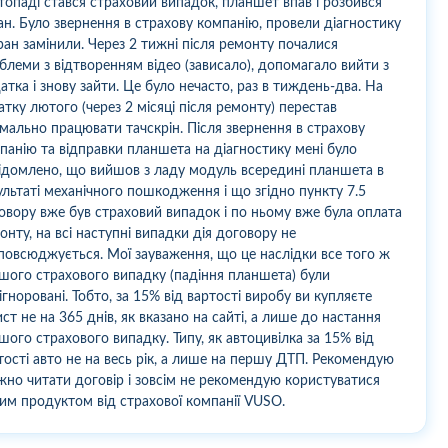
топаді стався страховий випадок, планшет впав і розбився
ан. Було звернення в страхову компанію, провели діагностику
кран замінили. Через 2 тижні після ремонту почалися
блеми з відтворенням відео (зависало), допомагало вийти з
атка і знову зайти. Це було нечасто, раз в тиждень-два. На
атку лютого (через 2 місяці після ремонту) перестав
мально працювати тачскрін. Після звернення в страхову
панію та відправки планшета на діагностику мені було
ідомлено, що вийшов з ладу модуль всередині планшета в
ультаті механічного пошкодження і що згідно пункту 7.5
овору вже був страховий випадок і по ньому вже була оплата
онту, на всі наступні випадки дія договору не
повсюджується. Мої зауваження, що це наслідки все того ж
шого страхового випадку (падіння планшета) були
ігноровані. Тобто, за 15% від вартості виробу ви купляєте
ист не на 365 днів, як вказано на сайті, а лише до настання
шого страхового випадку. Типу, як автоцивілка за 15% від
тості авто не на весь рік, а лише на першу ДТП. Рекомендую
жно читати договір і зовсім не рекомендую користуватися
им продуктом від страхової компанії VUSO.