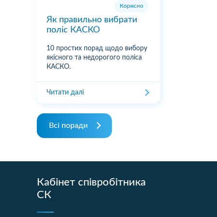
Корисно
Як правильно вибрати
поліс КАСКО
10 простих порад щодо вибору
якісного та недорогого поліса
КАСКО.
Читати далі
Всі поради
Кабінет співробітника
СК