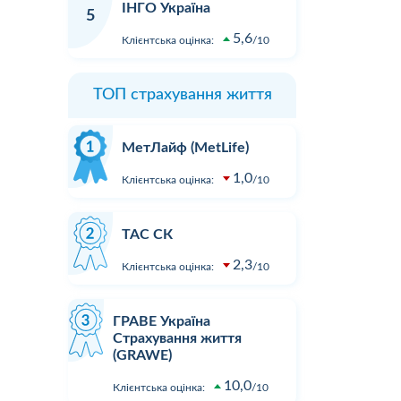
ІНГО Україна
5
5,6
Клієнтська оцінка:
10
ТОП страхування життя
МетЛайф (MetLife)
1,0
Клієнтська оцінка:
10
ТАС СК
2,3
Клієнтська оцінка:
10
ГРАВЕ Україна
Страхування життя
(GRAWE)
10,0
Клієнтська оцінка:
10