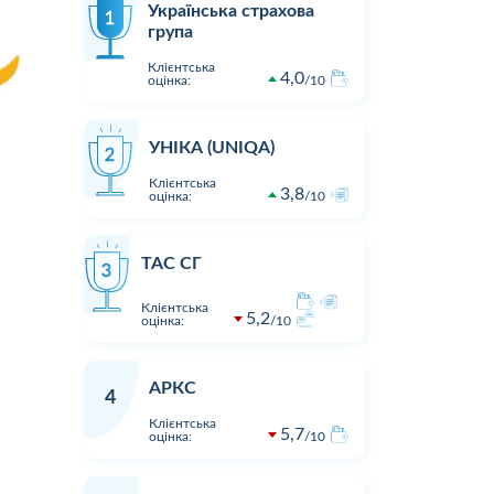
Українська страхова
група
Клієнтська
4,0
оцінка:
10
УНІКА (UNIQA)
Клієнтська
3,8
оцінка:
10
ТАС СГ
Клієнтська
5,2
оцінка:
10
АРКС
4
Клієнтська
5,7
оцінка:
10