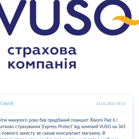
Сергій
13.02.2025 18:11
вітні минулого року був придбаний планшет Xiaomi Pad 6 і
атково страхування 'Express Protect' від компанії VUSO на 365
в повного захисту, як сказав консультант магазину. В