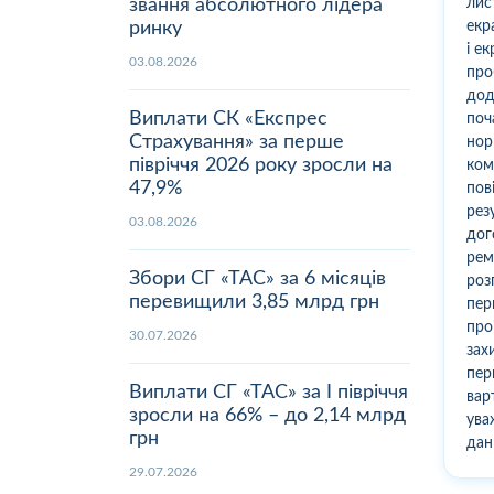
звання абсолютного лідера
лис
ринку
екр
і е
03.08.2026
про
дод
Виплати СК «Експрес
поч
Страхування» за перше
нор
півріччя 2026 року зросли на
ком
47,9%
пов
рез
03.08.2026
дог
рем
Збори СГ «ТАС» за 6 місяців
роз
перевищили 3,85 млрд грн
пер
про
30.07.2026
зах
пер
Виплати СГ «ТАС» за І півріччя
вар
зросли на 66% – до 2,14 млрд
ува
грн
дан
29.07.2026