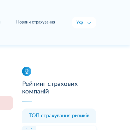
и
Новини страхування
Укр
Рус
Рейтинг страхових
компаній
ТОП страхування ризиків