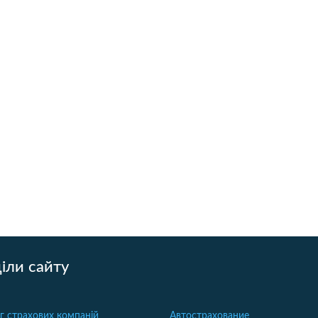
іли сайту
г страхових компаній
Автострахование