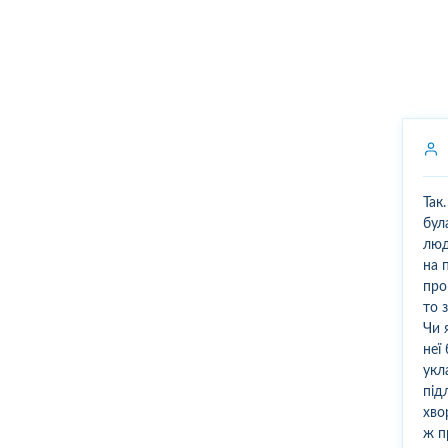
Так
бул
люд
на 
про
то 
Чи 
неї
укл
під
хво
ж п