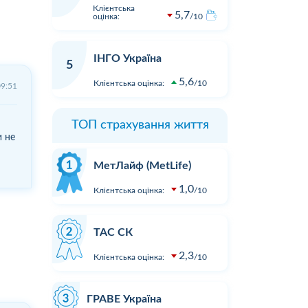
Клієнтська
5,7
оцінка:
10
ІНГО Україна
5
5,6
Клієнтська оцінка:
10
09:51
ТОП страхування життя
и не
МетЛайф (MetLife)
1,0
Клієнтська оцінка:
10
ТАС СК
2,3
Клієнтська оцінка:
10
ГРАВЕ Україна