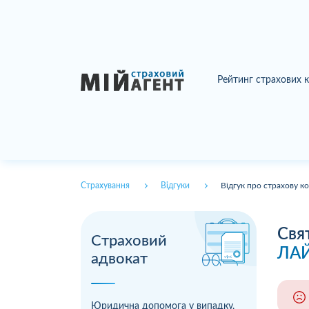
Рейтинг страхових 
Страхування
Відгуки
Відгук про страхову к
Свя
Страховий
ЛА
адвокат
Юридична допомога у випадку,