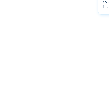
укл
і н