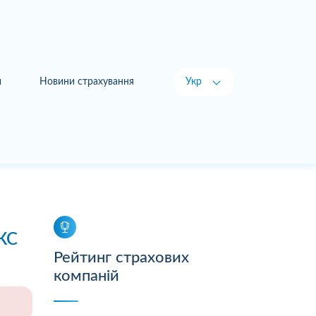
и
Новини страхування
Укр
Рус
КС
Рейтинг страхових
компаній