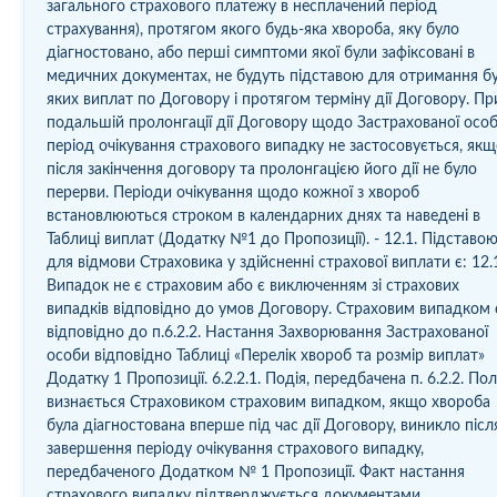
загального страхового платежу в несплачений період
страхування), протягом якого будь-яка хвороба, яку було
діагностовано, або перші симптоми якої були зафіксовані в
медичних документах, не будуть підставою для отримання б
яких виплат по Договору і протягом терміну дії Договору. Пр
подальшій пролонгації дії Договору щодо Застрахованої осо
період очікування страхового випадку не застосовується, як
після закінчення договору та пролонгацією його дії не було
перерви. Періоди очікування щодо кожної з хвороб
встановлюються строком в календарних днях та наведені в
Таблиці виплат (Додатку №1 до Пропозиції). - 12.1. Підставо
для відмови Страховика у здійсненні страхової виплати є: 12.1
Випадок не є страховим або є виключенням зі страхових
випадків відповідно до умов Договору. Страховим випадком 
відповідно до п.6.2.2. Настання Захворювання Застрахованої
особи відповідно Таблиці «Перелік хвороб та розмір виплат»
Додатку 1 Пропозиції. 6.2.2.1. Подія, передбачена п. 6.2.2. Пол
визнається Страховиком страховим випадком, якщо хвороба
була діагностована вперше під час дії Договору, виникло післ
завершення періоду очікування страхового випадку,
передбаченого Додатком № 1 Пропозиції. Факт настання
страхового випадку підтверджується документами