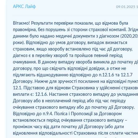
АРКС Лайф
09.01.2025 
Вітаємо! Результати перевірки показали, що відмова була
правомірна, без порушень зі сторони страхової компанії. Згідн
даними було надано медичні документи з діагнозом (2020,20
роки). Відповідно до умов договору, випадок визнається
страховим, якщо хворобу встановлено під час дії договору,
діагноз є в переліку хвороб та пройшов певний період
очикування. В даному випадку хвороба виникла до початку ді
договору, про що свідчать відповідні довідки, а отже не
підлягають відшкодуванню відповідно до п.12.1.6 та 12.1.7
Договору. Нижче для зручності посилання на відповідні пункт
12.1. Підставою для відмови Страховика у здійсненні страхов
виплати є: 12.1.6. Настання страхового випадку до укладанн
Договору або в неоплачений період або під час періоду
очікування страхового випадку або до початку дії Договору.
Відповідно до п.9.4. Поліса і Пропозиції за Договором
встановлюється період очікування страхового випадку –
проміжок часу від дати початку дії Договору (або дати
відновлення відповідальності Страховика після сплати части