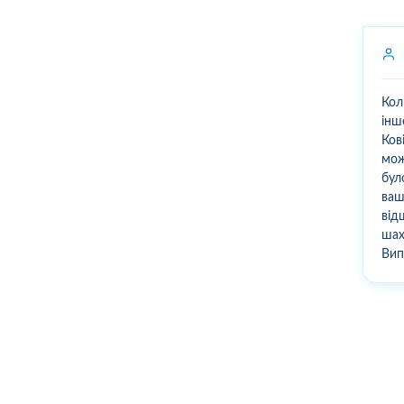
Кол
інш
Ков
мож
бул
ваш
від
шах
Вип