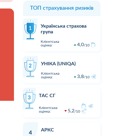
ТОП страхування ризиків
Українська страхова
група
Клієнтська
4,0
оцінка:
10
УНІКА (UNIQA)
Клієнтська
3,8
оцінка:
10
ТАС СГ
Клієнтська
5,2
оцінка:
10
АРКС
4