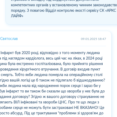
компетентних органів у встановленому чинним законодавств
порядку. З повагою Відділ контролю якості сервісу СК «АРКС
ЛАЙФ»
Святослав
09.01.2025 18:47
. Інфаркт був 2020 році, відповідно з того моменту людина
а під наглядом кардіолога, весь цей час на ліках, в 2024 році
ина була екстренно госпіталізована, було прийнято рішення
проведення хірургічного втручання. В договір входив пункт
 смерть. Тобто якби людина померла на операційному столі
згідно вашій логіці це б також не підлягало б відшкодуванню?
якби людина мала від народження порок серця і зараз би у
 був інфаркт то ви також би сказали що хвороба у неє була до
адання договору? Згідно ж вашого договору страхуванню не
лягають ВІЛ інфіковані та хвороби ЦНС. Про те що люди з
робами серця не можуть бути застраховані НЕ ВКАЗАНО! Це
росто абсурд. Під це трактування "проблеми зі здоров'ям до