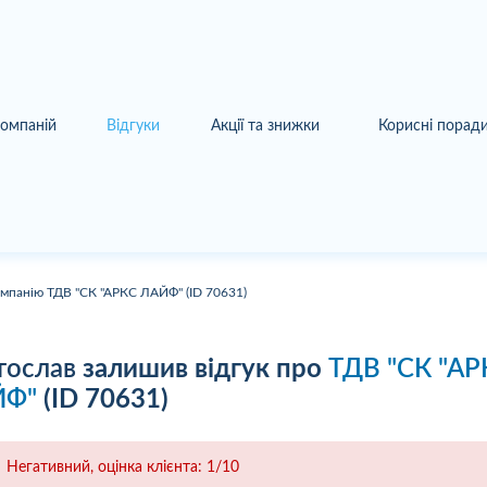
компаній
Відгуки
Акції та знижки
Корисні порад
омпанію ТДВ "СК "АРКС ЛАЙФ" (ID 70631)
тослав
залишив відгук про
ТДВ "СК "АР
ЙФ"
(ID 70631)
Негативний, оцінка клієнта: 1/10