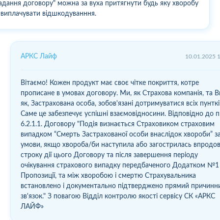
адання договору" можна за вуха притягнути будь яку хворобу
е виплачувати відшкодуванння.
АРКС Лайф
10.01.2025 
Вітаємо! Кожен продукт має своє чітке покриття, котре
прописане в умовах договору. Ми, як Страхова компанія, та В
як, Застрахована особа, зобов'язані дотримуватися всіх пунткі
Саме це забезпечує успішні взаємовідносини. Відповідно до п
6.2.1.1. Договору "Подія визнається Страховиком страховим
випадком “Смерть Застрахованої особи внаслідок хвороби” з
умови, якщо хвороба/би наступила або загострилась впродо
строку дії цього Договору та після завершення періоду
очікування страхового випадку передбаченого Додатком №1 
Пропозиції, та між хворобою і смертю Страхувальника
встановлено і документально підтверджено прямий причинн
зв'язок." З повагою Відділ контролю якості сервісу СК «АРКС
ЛАЙФ»