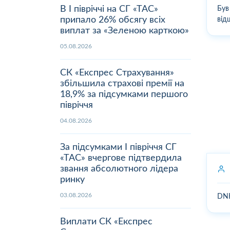
В І півріччі на СГ «ТАС»
Був
припало 26% обсягу всіх
від
виплат за «Зеленою карткою»
05.08.2026
СК «Експрес Страхування»
збільшила страхові премії на
18,9% за підсумками першого
півріччя
04.08.2026
За підсумками І півріччя СГ
«ТАС» вчергове підтвердила
звання абсолютного лідера
ринку
03.08.2026
DN
Виплати СК «Експрес