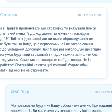
Святослав
10.01.2025 10:34
и в Приваті пропонували цю страховку то вказували поміж
ого такий пункт "відшкодування за лікування наслідків
ід-19". Тобто згідно вашої логіки цього відшкодування не
е бути так як Ковід це є первопричина і це захворювання
о до укладання договору. Так? Я ще раз наголошую що згідно
их умов будь який страховий випадок можна залишити без
шкодування. Саме так ви складаєте свої договори. Це і є
райство! Потенційні клієнти цієї компанії, будьте обачні.
лати від них ви не отримаєте.
АРКС Лайф
10.01.2025 
Ми поважаємо будь-яку Вашу субєктивну думку. При наданні
консультації , Ви мали змогу уточнити дану інформацію.