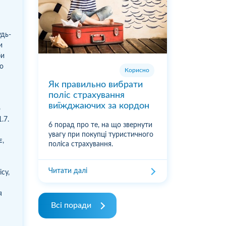
удь-
и
би
що
Корисно
Як правильно вибрати
поліс страхування
виїжджаючих за кордон
ю
.7.
6 порад про те, на що звернути
увагу при покупці туристичного
є,
поліса страхування.
Читати далі
ісу,
я
Всі поради