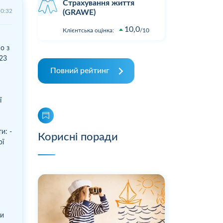
Страхування життя
10:32
(GRAWE)
10,0
Клієнтська оцінка:
10
о з
23
Повний рейтинг
ї
и: -
Корисні поради
ої
я
ни