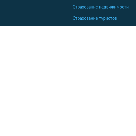
Страхование недвижимости
Страхование туристов
Страхование яхт и катеров
Интересные статьи
Кабінет співробітника СК