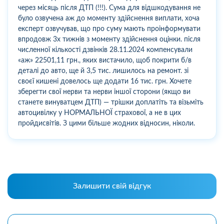
через місяць після ДТП (!!!). Сума для відшкодування не
було озвучена аж до моменту здійснення виплати, хоча
експерт озвучував, що про суму мають проінформувати
впродовж 3х тижнів з моменту здійснення оцінки. після
численної кількості дзвінків 28.11.2024 компенсували
«аж» 22501,11 грн., яких вистачило, щоб покрити б/в
деталі до авто, ще й 3,5 тис. лишилось на ремонт. зі
своєї кишені довелось ще додати 16 тис. грн. Хочете
зберегти свої нерви та нерви іншої сторони (якщо ви
станете винуватцем ДТП) — трішки доплатіть та візьміть
автоцивілку у НОРМАЛЬНОЇ страхової, а не в цих
пройдисвітів. З цими більше жодних відносин, ніколи.
Залишити свій відгук