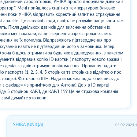
 відхилений лабораторією, УНІКА просто ігнорували дзвінки з
ораторії. Мені прийшлось сидіти з температурою близько
ини поки УНІКА відправить коректний запит на страхування
чі аналізів. Це жахливі люди, навіть не розумію нащо вони там
ять. Після декількох дзвінків для вияснення обставин їх
илки мені сказали, ваше звернення зареєстроване… моє
рнення не їх помилка. Відправляють підтвердження про
ахування навіть не підтвердивши його у замовника. Тепер,
 хоча б щось отримати за будь яке відшкодування, з пакетом
ументів відправив копію ID картки ( паспорту нового зразка )
ез декілька днів отримую повідомлення: Прохання надати
ію паспорта (1, 2, 3, 4, 5 сторінки та сторінка з відміткою про
страцію). Фотокопію ІПН. Надати можна підключившись до
т з фахівцем»(з приміткою для Антона) Де я в ID картці
йду 5 сторінок КАРЛ, де КАРЛ ???? Це не страхова компанія
 самі думайте хто вони…
УНІКА (UNIQA)
05.09.2024 