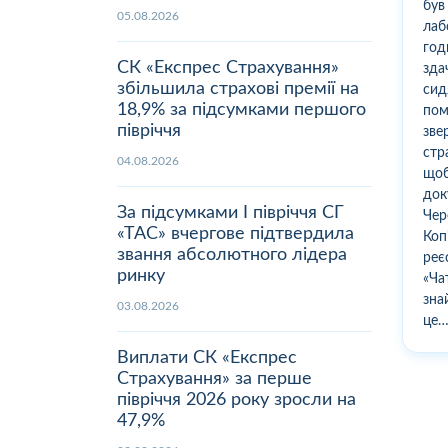
був
05.08.2026
лаб
год
СК «Експрес Страхування»
зда
збільшила страхові премії на
сид
18,9% за підсумками першого
пом
півріччя
зве
стр
04.08.2026
щоб
док
За підсумками І півріччя СГ
Чер
«ТАС» вчергове підтвердила
Коп
звання абсолютного лідера
реє
ринку
«Ча
зна
03.08.2026
це…
Виплати СК «Експрес
Страхування» за перше
півріччя 2026 року зросли на
47,9%