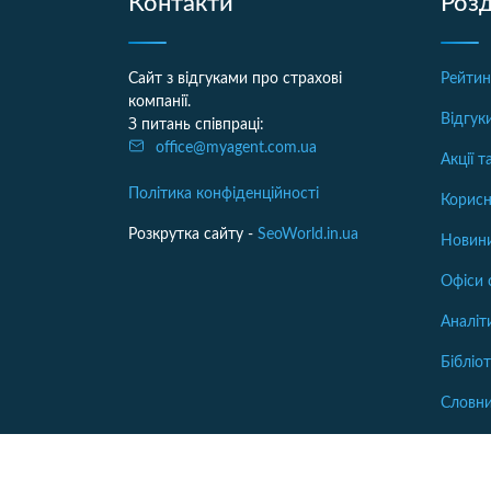
Контакти
Розд
Сайт з відгуками про страхові
Рейтин
компанії.
Відгук
З питань співпраці:
office@myagent.com.ua
Акції 
Політика конфіденційності
Корисн
Розкрутка сайту -
SeoWorld.in.ua
Новини
Офіси 
Аналіт
Бібліо
Словн
© Copyright 2009 - 2026. Мой страховой агент. All 