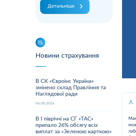
Детальніше
Новини страхування
В СК «Євроінс Україна»
змінено склад Правління та
Наглядової ради
06.08.2026
В І півріччі на СГ «ТАС»
Маю
припало 26% обсягу всіх
мож
виплат за «Зеленою карткою»
лаб