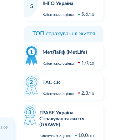
ІНГО Україна
5
5,6
Клієнтська оцінка:
10
ТОП страхування життя
МетЛайф (MetLife)
1,0
Клієнтська оцінка:
10
ТАС СК
2,3
Клієнтська оцінка:
10
ГРАВЕ Україна
Страхування життя
(GRAWE)
13:09
10,0
Клієнтська оцінка:
10