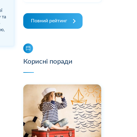
ої
у та
Повний рейтинг
о
ою,
Корисні поради