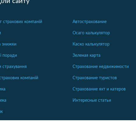
іли сайту
г страхових компаній
Автострахование
и
Осаго калькулятор
та знижки
Каско калькулятор
і поради
Зеленая карта
 страхування
Страхование недвижимости
страхових компаній
Страхование туристов
ика
Страхование яхт и катеров
тека
Интересные статьи
ик
Rights Reserved.