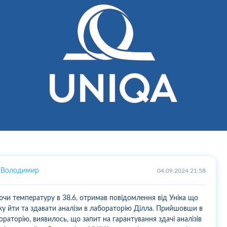
Володимир
04.09.2024 21:58
чи температуру в 38.6, отримав повідомлення від Уніка що
у йти та здавати аналізи в лабораторію Ділла. Прийшовши в
ораторію, виявилось, що запит на гарантування здачі аналізів