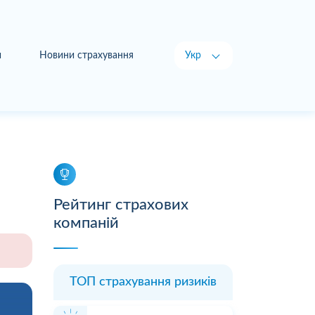
и
Новини страхування
Укр
Рус
Рейтинг страхових
компаній
ТОП страхування ризиків