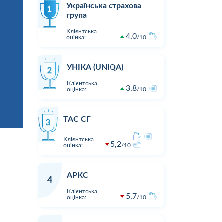
Українська страхова
група
Клієнтська
4,0
оцінка:
10
УНІКА (UNIQA)
Клієнтська
3,8
оцінка:
10
ТАС СГ
Клієнтська
5,2
оцінка:
10
АРКС
4
Клієнтська
5,7
оцінка:
10