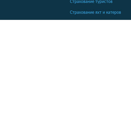
Страхование туристов
Страхование яхт и катеров
Интересные статьи
Кабінет співробітника СК
Якщо ваша компанія ще не коментує відгуки - напишіть нам.
Кабінет