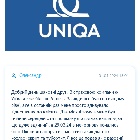
Олександр
01.04.2024 18:04
Добрий день шановні друзі. З страховою компанією
Уніка я вже більше 5 років. Завжди все було на вищому
рівні, але в останній раз мене просто здивувало
відношення до клієнта. Два місяці тому в мене був
гнійний середній отит по якому я отримав виплату( за
що дуже вдячний), а 29.03.24 в мене знову почались
болі. Пішов до лікаря і він мені виставив діагноз
кохлеоневрит та тубоотит. Я все це подав як с разовий