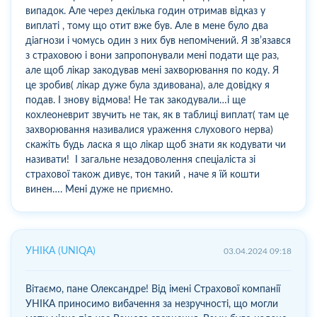
випадок. Але через декілька годин отримав відказ у
виплаті , тому що отит вже був. Але в мене було два
діагнози і чомусь один з них був непомічений. Я звʼязався
з страховою і вони запропонували мені подати ще раз,
але щоб лікар закодував мені захворювання по коду. Я
це зробив( лікар дуже була здивована), але довідку я
подав. І знову відмова! Не так закодували…і ще
кохлеоневрит звучить не так, як в таблиці виплат( там це
захворювання називалися ураження слухового нерва)
скажіть будь ласка я що лікар щоб знати як кодувати чи
називати! І загальне незадоволення спеціаліста зі
страхової також дивує, тон такий , наче я їй кошти
винен…. Мені дуже не приємно.
УНІКА (UNIQA)
03.04.2024 09:18
Вітаємо, пане Олександре! Від імені Страхової компанії
УНІКА приносимо вибачення за незручності, що могли