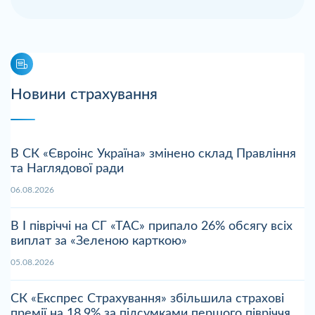
Новини страхування
В СК «Євроінс Україна» змінено склад Правління
та Наглядової ради
06.08.2026
В І півріччі на СГ «ТАС» припало 26% обсягу всіх
виплат за «Зеленою карткою»
05.08.2026
СК «Експрес Страхування» збільшила страхові
премії на 18,9% за підсумками першого півріччя