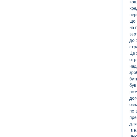
кош
кре
пер
що 
на 
вар
до 
стр
Це 
отр
над
зро
бут
був
роз
дог
озн
по 
пре
для
в н
РЕ