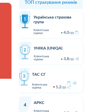
ТОП страхування ризиків
Українська страхова
група
Клієнтська
4,0
оцінка:
10
УНІКА (UNIQA)
Клієнтська
3,8
оцінка:
10
ТАС СГ
Клієнтська
5,2
оцінка:
10
АРКС
4
Клієнтська