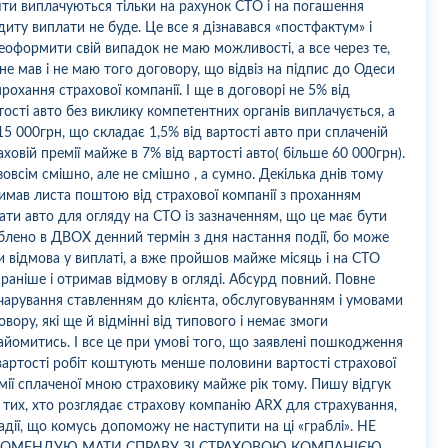
ти виплачуються тільки на рахунок СТО і на погашення
диту виплати не буде. Це все я дізнавався «постфактум» і
еоформити свій випадок не маю можливості, а все через те,
не мав і не маю того договору, що відвіз на підпис до Одеси
прохання страхової компанії. І ще в договорі не 5% від
тості авто без виклику компетентних органів виплачується, а
15 000грн, що складає 1,5% від вартості авто при сплаченій
аховій премії майже в 7% від вартості авто( більше 60 000грн).
зовсім смішно, але не смішно , а сумно. Декілька днів тому
имав листа поштою від страхової компанії з проханням
ати авто для огляду на СТО із зазначенням, що це має бути
блено в ДВОХ денний термін з дня настання події, бо може
и відмова у виплаті, а вже пройшов майже місяць і на СТО
 раніше і отримав відмову в огляді. Абсурд повний. Повне
чарування ставленням до клієнта, обслуговуванням і умовами
овору, які ще й відмінні від типового і немає змоги
айомитись. І все це при умові того, що заявлені пошкодження
вартості робіт коштують менше половини вартості страхової
мії сплаченої мною страховику майже рік тому. Пишу відгук
 тих, хто розглядає страхову компанію ARX для страхування,
адії, що комусь допоможу не наступити на ці «граблі». НЕ
КОМЕНДУЮ МАТИ СПРАВУ ЗІ СТРАХОВОЮ КОМПАНІЄЮ