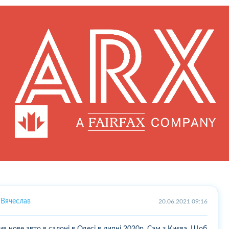
Вячеслав
20.06.2021 09:16
ив нове авто в салоні в Одесі в липні 2020р. Сам з Києва. Щоб