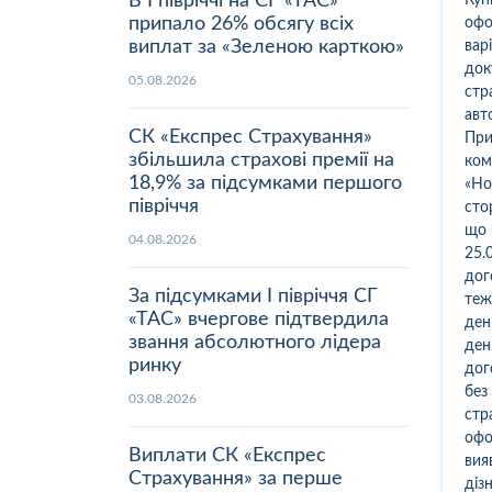
В І півріччі на СГ «ТАС»
припало 26% обсягу всіх
офо
виплат за «Зеленою карткою»
вар
док
05.08.2026
стр
авт
СК «Експрес Страхування»
При
збільшила страхові премії на
ком
18,9% за підсумками першого
«Но
півріччя
сто
що 
04.08.2026
25.
дог
За підсумками І півріччя СГ
теж
«ТАС» вчергове підтвердила
ден
звання абсолютного лідера
ден
ринку
дог
без
03.08.2026
стр
офо
Виплати СК «Експрес
вия
Страхування» за перше
діз