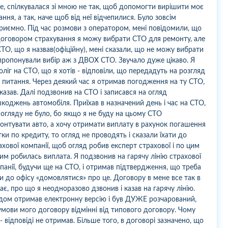
е, спілкувалася зі мною не так, щоб допомогти вирішити моє
ання, а так, наче щоб від неї відчепилися. Було зовсім
риємно. Під час розмови з оператором, мені повідомили, що
договором страхування я можу вибрати СТО для ремонту, але
СТО, що я назвав(офіційну), мені сказали, що не можу вибрати
апропонували вибір аж з ДВОХ СТО. Звучало дуже цікаво. Я
оліг на СТО, що я хотів - відповіли, що передадуть на розгляд
 питання. Через деякий час я отримав погодження на ту СТО,
казав. Далі подзвонив на СТО і записався на огляд
коджень автомобіля. Приїхав в назначений день і час на СТО,
 огляду не було, бо якщо я не буду на цьому СТО
онтувати авто, а хочу отримати виплату в рахунок погашення
тки по кредиту, то огляд не проводять і сказали їхати до
ахової компанії, щоб огляд робив експерт страхової і по цим
им робилась виплата. Я подзвонив на гарячу лінію страхової
панії, будучи ще на СТО, і отримав підтвердження, що треба
ти до офісу «домовлятися» про це. Договору в мене все так в
ає, про що я неодноразово дзвонив і казав на гарячу лінію.
дом отримав електронну версію і був ДУЖЕ розчарований,
умови мого договору відмінні від типового договору. Чому
 - відповіді не отримав. Більше того, в договорі зазначено, що