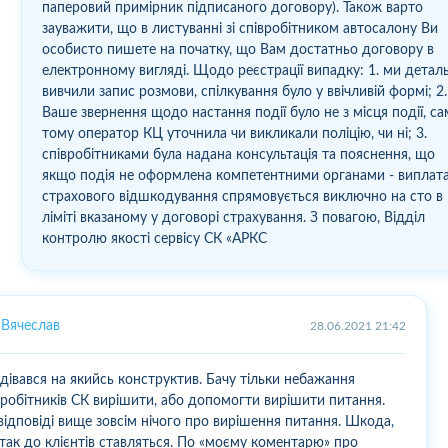
паперовий примірник підписаного договору). Також варто
зауважити, що в листуванні зі співробітником автосалону Ви
особисто пишете на початку, що Вам достатньо договору в
електронному вигляді. Щодо реєстрації випадку: 1. ми детал
вивчили запис розмови, спілкування було у ввічливій формі; 2.
Ваше звернення щодо настання події було не з місця події, са
тому оператор КЦ уточнила чи викликали поліцію, чи ні; 3.
співробітниками була надана консультація та пояснення, що
якщо подія не оформлена компетентними органами - виплат
страхового відшкодування спрямовується виключно на сто в
ліміті вказаному у договорі страхування. З повагою, Відділ
контролю якості сервісу СК «АРКС
Вячеслав
28.06.2021 21:42
дівався на якийсь конструктив. Бачу тільки небажання
вробітників СК вирішити, або допомогти вирішити питання.
відповіді вище зовсім нічого про вирішення питання. Шкода,
так до клієнтів ставляться. По «моєму коментарю» про