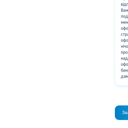
від
Вам
под
мен
офо
стр
офо
ніч
про
над
офо
бан
дзв
За