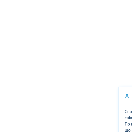
Спо
спі
По 
що 