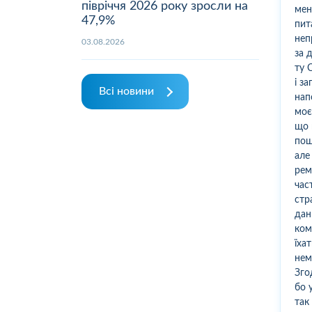
півріччя 2026 року зросли на
мен
47,9%
пит
неп
03.08.2026
за 
ту 
і з
Всі новини
нап
моє
що 
пош
але
рем
час
стр
дан
ком
їха
нем
Зго
бо 
так