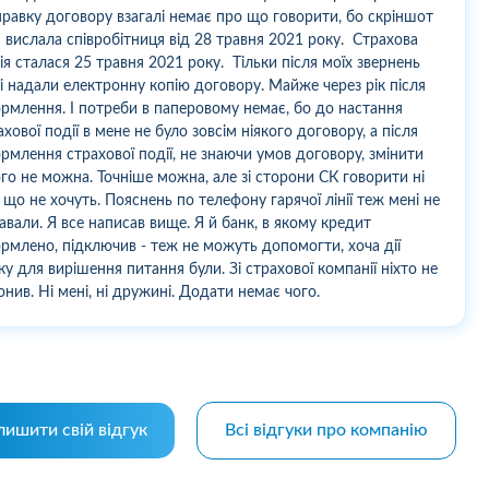
правку договору взагалі немає про що говорити, бо скріншот
 вислала співробітниця від 28 травня 2021 року. Страхова
ія сталася 25 травня 2021 року. Тільки після моїх звернень
і надали електронну копію договору. Майже через рік після
рмлення. І потреби в паперовому немає, бо до настання
ахової події в мене не було зовсім ніякого договору, а після
рмлення страхової події, не знаючи умов договору, змінити
ого не можна. Точніше можна, але зі сторони СК говорити ні
 що не хочуть. Пояснень по телефону гарячої лінії теж мені не
авали. Я все написав вище. Я й банк, в якому кредит
рмлено, підключив - теж не можуть допомогти, хоча дії
ку для вирішення питання були. Зі страхової компанії ніхто не
онив. Ні мені, ні дружині. Додати немає чого.
лишити свій відгук
Всі відгуки про компанію