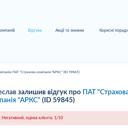
компаній
Відгуки
Акції та знижки
Корисні порад
омпанію ПАТ "Страхова компанія "АРКС" (ID 59845)
еслав
залишив відгук про
ПАТ "Страхов
панія "АРКС"
(ID 59845)
Негативний, оцінка клієнта: 1/10