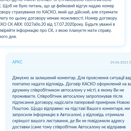
. Щоб не було питань, що це фейковий відгук надаю номер
овору страхування по КАСКО, який ще дійсний, але отримати
лату по цьому договору немаю можливості. Номер договору
КО СК ARX: 0327а0о.20 від 17.07.2020року. Будьте уважні в
евіряйте інформацію про СК, з якою плануєте мати справу.
ного дня.
АРКС
24.06.2021 
Дякуємо за залишений коментар. Для прояснення ситуації ва
поетапно надати відповідь. Договір КАСКО оформлений на 
дружину співробітником автосалону у місті, в якому Ви не
проживаєте. Співробітник автосалону запропонував після
підписання договору, надіслати паперовий примірник Новою
Поштою. Щодо відправки: на підставі Вашого коментаря, ми
запросили інформацію в Автосалоні, у відповідь отримали
скріншот вашого листування, де Ви не повідомили адресу
доставки (саме тому співробітник Автосалону не відправив