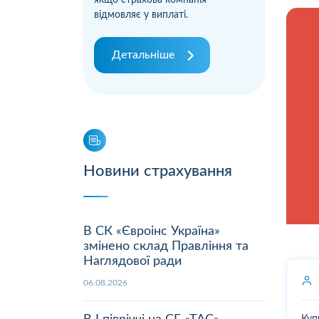
якщо страхова компанія
відмовляє у виплаті.
Детальніше
Новини страхування
В СК «Євроінс Україна»
змінено склад Правління та
Наглядової ради
06.08.2026
Куп