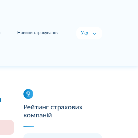
и
Новини страхування
Укр
Рус
а
Рейтинг страхових
компаній