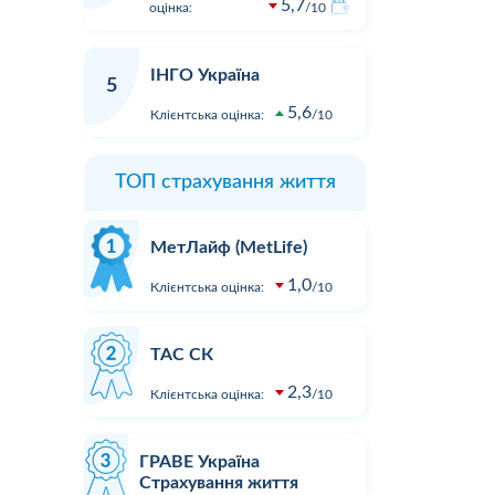
5,7
оцінка:
10
ІНГО Україна
5
5,6
Клієнтська оцінка:
10
ТОП страхування життя
МетЛайф (MetLife)
1,0
Клієнтська оцінка:
10
ТАС СК
2,3
Клієнтська оцінка:
10
ГРАВЕ Україна
Страхування життя