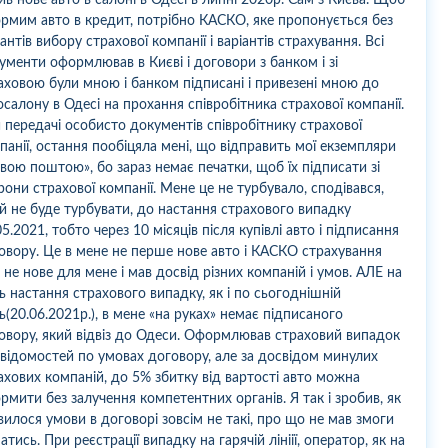
рмим авто в кредит, потрібно КАСКО, яке пропонується без
іантів вибору страхової компанії і варіантів страхування. Всі
ументи оформлював в Києві і договори з банком і зі
аховою були мною і банком підписані і привезені мною до
осалону в Одесі на прохання співробітника страхової компанії.
 передачі особисто документів співробітнику страхової
панії, остання пообіцяла мені, що відправить мої екземпляри
вою поштою», бо зараз немає печатки, щоб їх підписати зі
рони страхової компанії. Мене це не турбувало, сподівався,
й не буде турбувати, до настання страхового випадку
05.2021, тобто через 10 місяців після купівлі авто і підписання
овору. Це в мене не перше нове авто і КАСКО страхування
 не нове для мене і мав досвід різних компаній і умов. АЛЕ на
ь настання страхового випадку, як і по сьогоднішній
ь(20.06.2021р.), в мене «на руках» немає підписаного
овору, який відвіз до Одеси. Оформлював страховий випадок
 відомостей по умовах договору, але за досвідом минулих
ахових компаній, до 5% збитку від вартості авто можна
рмити без залучення компетентних органів. Я так і зробив, як
вилося умови в договорі зовсім не такі, про що не мав змоги
натись. При реєстрації випадку на гарячій лініії, оператор, як на