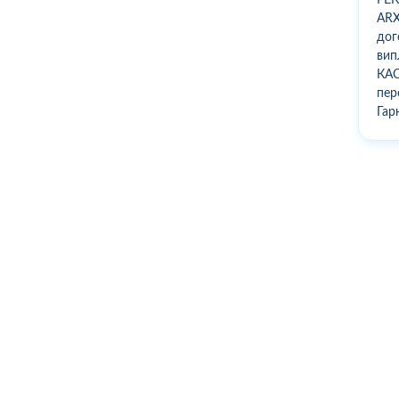
ARX
дог
вип
КАС
пер
Гар