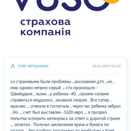
олег евтушенко
26.01.2017 02:43
со страховыми были проблемы ...восновном дтп ...но ,
мир однако нечрно-серый ... сто произошло -
Швейцария , лыжи ...у ребенка -40 ...своими силами
справиться неудалось ...вызвали скорую . Все супер ,
красиво ... отвезли в госпиталь , через час ребенка забрал
. Но ... счет был выставлен -1620 евро ... я прозрел .
попытка оспорить наткнулась на ответ о дорогой стране
... оплатил . Получил заключение врача и бумаги по
оплате ... без особого энтузиазма по прибытию а Киев