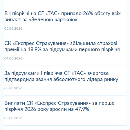
В І півріччі на СГ «ТАС» припало 26% обсягу всіх
виплат за «Зеленою карткою»
05.08.2026
СК «Експрес Страхування» збільшила страхові
премії на 18,9% за підсумками першого півріччя
04.08.2026
За підсумками І півріччя СГ «ТАС» вчергове
підтвердила звання абсолютного лідера ринку
03.08.2026
Виплати СК «Експрес Страхування» за перше
півріччя 2026 року зросли на 47,9%
03.08.2026