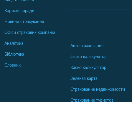
Акції та знижки
Корисні поради
Новини страхування
Офіси страхових компаній
Аналітика
Автострахование
Бібліотека
Осаго калькулятор
Словник
Каско калькулятор
Зеленая карта
Страхование недвижимости
Страхование туристов
Страхование яхт и катеров
Интересные статьи