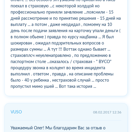
поехал в страховую ...с некоторой холдцой но
профессионально приняли зачвление ...пояснили - 15
дней рассмотрение и по принятию решения - 15 дней на
выплату ... а потом , даже неодидал , помоему на 10
день после подачи заявления на карточку упали деньги (
в полном обьеме ) правда по курсу нацбанка ... Я был
шокирован , ожидал подзрительных вопросов о
размерах суммы ... А тут !!! Воттак однако бывает ...
страховплсч неуеленаправлено , по предложению в
паспортном столе ...оказалось / страховая - " ВУСО"
процедуру звонка в колцент во время инцидента
выполнил . ответом , правда , на описание проблемы
было - 40 у ребенка , нестраховой случай ... просто
пропустил мимо ушей ... Вот така история ...
VUSO
08.02.2017 12:36
Уважаемый Олег! Мы благодарим Вас за отзыв о