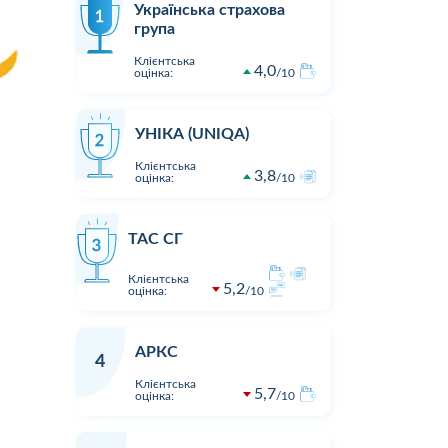
Українська страхова
група
Клієнтська
4,0
оцінка:
10
УНІКА (UNIQA)
Клієнтська
3,8
оцінка:
10
ТАС СГ
Клієнтська
5,2
оцінка:
10
АРКС
4
Клієнтська
5,7
оцінка:
10