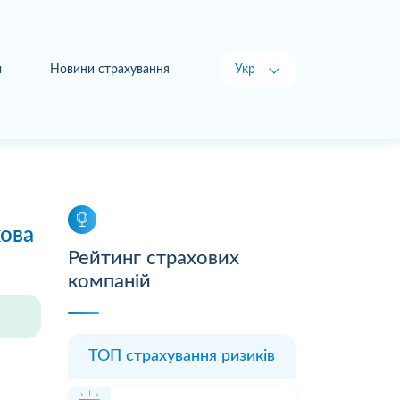
и
Новини страхування
Укр
Рус
хова
Рейтинг страхових
компаній
ТОП страхування ризиків