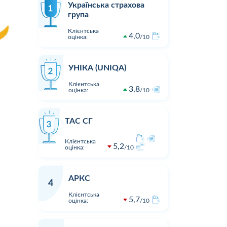
Українська страхова
група
Клієнтська
4,0
оцінка:
10
УНІКА (UNIQA)
Клієнтська
3,8
оцінка:
10
ТАС СГ
Клієнтська
5,2
оцінка:
10
АРКС
4
Клієнтська
5,7
оцінка:
10