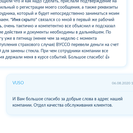
бщили что и как надо сделать, прислали подтверждение на
ильный о регистрации моего сообщения, а также реквизиты
рудника, который и будет непосредственно заниматься моим
чаем.
*Имя скрыто*
связался со мной в первый же рабочий
ь, очень тактично и компетентно все объяснил и подсказал
ие действия и документы необходимы в дальнейшем. По
гу уже в пятницу (менее чем за неделю с момента
тупления страхового случая) ВУССО перевели деньги на счет
 для замены стекла. При чем сотрудники компании все
мя держали меня в курсе событий. Большое спасибо! 👍
VUSO
06.08.2020 
И Вам большое спасибо за добрые слова в адрес нашей
компании. Отдел качества обслуживания клиентов.