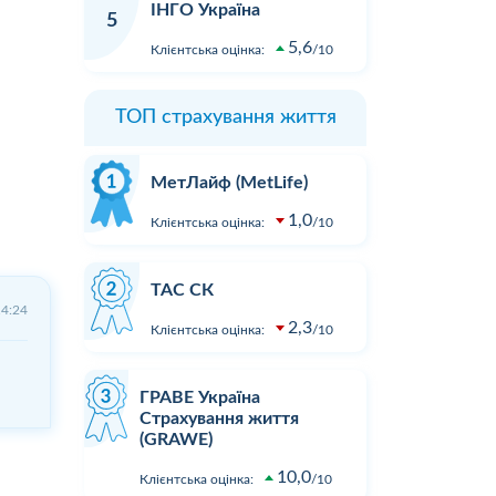
ІНГО Україна
5
5,6
Клієнтська оцінка:
10
ТОП страхування життя
МетЛайф (MetLife)
1,0
Клієнтська оцінка:
10
ТАС СК
14:24
2,3
Клієнтська оцінка:
10
ГРАВЕ Україна
Страхування життя
(GRAWE)
10,0
Клієнтська оцінка:
10