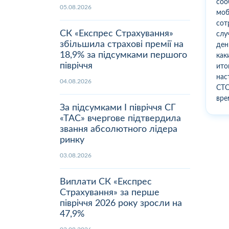
соо
05.08.2026
моб
сот
СК «Експрес Страхування»
слу
збільшила страхові премії на
ден
18,9% за підсумками першого
как
півріччя
ито
нас
04.08.2026
СТО
вре
За підсумками І півріччя СГ
«ТАС» вчергове підтвердила
звання абсолютного лідера
ринку
03.08.2026
Виплати СК «Експрес
Страхування» за перше
півріччя 2026 року зросли на
47,9%