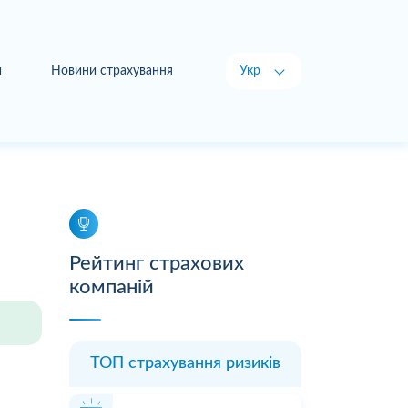
и
Новини страхування
Укр
Рус
Рейтинг страхових
компаній
ТОП страхування ризиків