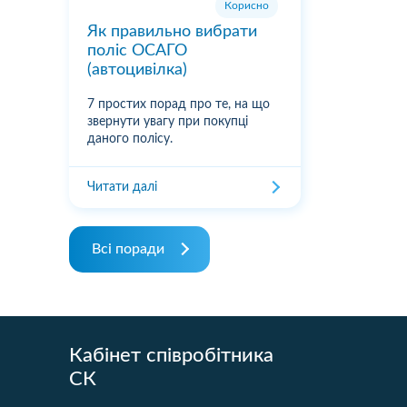
Корисно
Як правильно вибрати
поліс ОСАГО
(автоцивілка)
7 простих порад про те, на що
звернути увагу при покупці
даного полісу.
Читати далі
Всі поради
Кабінет співробітника
СК