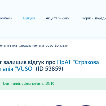
компаній
Відгуки
Акції та знижки
Корисні порад
омпанію ПрАТ "Страхова компанія "VUSO" (ID 53859)
г
залишив відгук про
ПрАТ "Страхова
панія "VUSO"
(ID 53859)
Позитивний, оцінка клієнта: 10/10