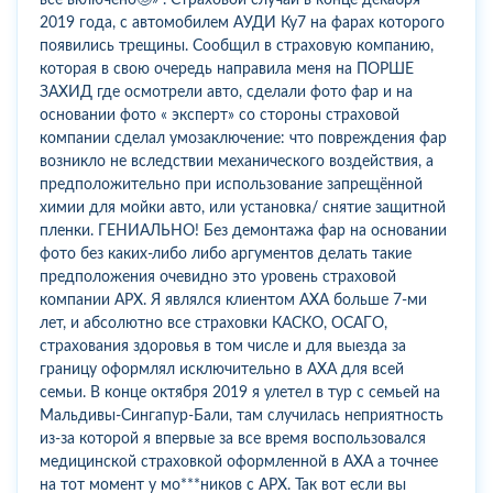
2019 года, с автомобилем АУДИ Ку7 на фарах которого
появились трещины. Сообщил в страховую компанию,
которая в свою очередь направила меня на ПОРШЕ
ЗАХИД где осмотрели авто, сделали фото фар и на
основании фото « эксперт» со стороны страховой
компании сделал умозаключение: что повреждения фар
возникло не вследствии механического воздействия, а
предположительно при использование запрещённой
химии для мойки авто, или установка/ снятие защитной
пленки. ГЕНИАЛЬНО! Без демонтажа фар на основании
фото без каких-либо либо аргументов делать такие
предположения очевидно это уровень страховой
компании АРХ. Я являлся клиентом АХА больше 7-ми
лет, и абсолютно все страховки КАСКО, ОСАГО,
страхования здоровья в том числе и для выезда за
границу оформлял исключительно в АХА для всей
семьи. В конце октября 2019 я улетел в тур с семьей на
Мальдивы-Сингапур-Бали, там случилась неприятность
из-за которой я впервые за все время воспользовался
медицинской страховкой оформленной в АХА а точнее
на тот момент у мо***ников с АРХ. Так вот если вы