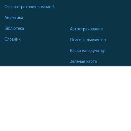
Офіси страхових компаній
Аналітика
Бібліотека
Автострахование
Словник
Осаго калькулятор
Каско калькулятор
Зеленая карта
Страхование недвижимости
Страхование туристов
Страхование яхт и катеров
Интересные статьи