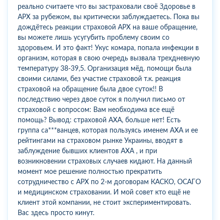
реально считаете что вы застраховали своё Здоровье в
АРХ за рубежом, вы критически заблуждаетесь. Пока вы
дождётесь реакции страховой АРХ на ваше обращение,
вы можете лишь усугубить проблему своим со
здоровьем. И это факт! Укус комара, попала инфекции в
организм, которая в свою очередь вызвала трехдневную
температуру 38-39,5. Организация мёд. помощи была
своими силами, без участие страховой т.к. реакция
страховой на обращение была двое суток!! В
последствию через двое суток я получил письмо от
страховой с вопросом: Вам необходима все ещё
помощь? Вывод: страховой АХА, больше нет! Есть
группа са***ванцев, которая пользуясь именем АХА и ее
рейтингами на страховом рынке Украины, вводят в
заблуждение бывших клиентов АХА , и при
возникновении страховых случаев кидают. На данный
момент мое решение полностью прекратить
сотрудничество с АРХ по 2-м договорам КАСКО, ОСАГО
и медицинском страховании. И мой совет кто ещё не
клиент этой компании, не стоит экспериментировать.
Вас здесь просто кинут.