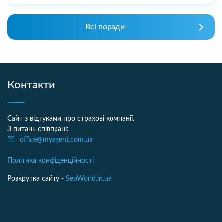
Всі поради
Контакти
Сайт з відгуками про страхові компанії.
З питань співпраці:
office@myagent.com.ua
Політика конфіденційності
Розкрутка сайту -
SeoWorld.in.ua