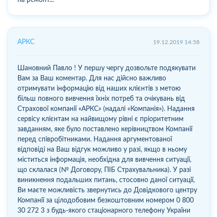
АРКС
19.12.2019 14:58
Шановний Павло ! У першу чергу дозвольте подякувати
Вам за Ваш коментар. Для нас дійсно важливо
отримувати інформацію від наших клієнтів з метою
більш повного вивчення їхніх потреб та очікувань від
Страхової компанії «АРКС» (надалі «Компанія»). Надання
сервісу клієнтам на найвищому рівні є пріоритетним
завданням, яке було поставлено керівництвом Компанії
перед співробітниками. Надання аргументованої
відповіді на Ваш відгук можливо у разі, якщо в ньому
міститься інформація, необхідна для вивчення ситуації,
що склалася (№ Договору, ПІБ Страхувальника). У разі
виникнення подальших питань, стосовно даної ситуації,
Ви маєте можливість звернутись до Довідкового центру
Компанії за цілодобовим безкоштовним номером 0 800
30 272 3 з будь-якого стаціонарного телефону України