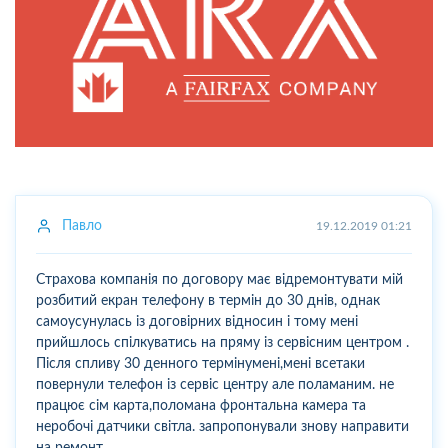
Павло
19.12.2019 01:21
Страхова компанія по договору має відремонтувати мій
розбитий екран телефону в термін до 30 днів, однак
самоусунулась із договірних відносин і тому мені
прийшлось спілкуватись на пряму із сервісним центром .
Після спливу 30 денного термінумені,мені всетаки
повернули телефон із сервіс центру але поламаним. не
працює сім карта,поломана фронтальна камера та
неробочі датчики світла. запропонували знову направити
на ремонт...