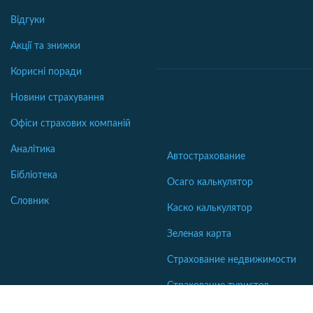
Відгуки
Акції та знижки
Корисні поради
Новини страхування
Офіси страхових компаній
Аналітика
Автострахование
Бібліотека
Осаго калькулятор
Словник
Каско калькулятор
Зеленая карта
Страхование недвижимости
Страхование туристов
Страхование яхт и катеров