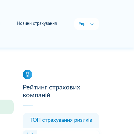
и
Новини страхування
Укр
Рус
Рейтинг страхових
компаній
ТОП страхування ризиків