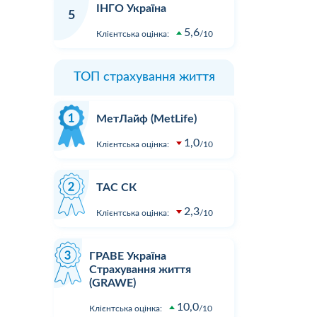
ІНГО Україна
5
5,6
Клієнтська оцінка:
10
ТОП страхування життя
МетЛайф (MetLife)
1,0
Клієнтська оцінка:
10
ТАС СК
2,3
Клієнтська оцінка:
10
ГРАВЕ Україна
Страхування життя
(GRAWE)
10,0
Клієнтська оцінка:
10