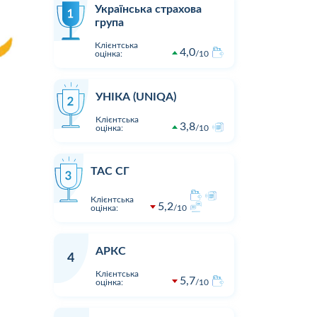
Українська страхова
група
Клієнтська
4,0
оцінка:
10
УНІКА (UNIQA)
Клієнтська
3,8
оцінка:
10
ТАС СГ
Клієнтська
5,2
оцінка:
10
АРКС
4
Клієнтська
5,7
оцінка:
10