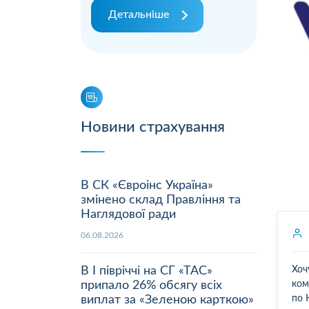
Детальніше
Новини страхування
В СК «Євроінс Україна»
змінено склад Правління та
Наглядової ради
06.08.2026
В І півріччі на СГ «ТАС»
Хоч
припало 26% обсягу всіх
ком
виплат за «Зеленою карткою»
по 