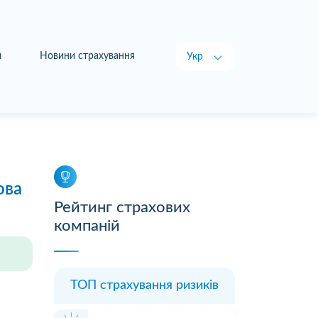
и
Новини страхування
Укр
Рус
ова
Рейтинг страхових
компаній
ТОП страхування ризиків