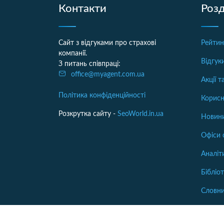
Контакти
Розд
Сайт з відгуками про страхові
Рейтин
компанії.
Відгук
З питань співпраці:
office@myagent.com.ua
Акції 
Політика конфіденційності
Корисн
Розкрутка сайту -
SeoWorld.in.ua
Новини
Офіси 
Аналіт
Бібліо
Словн