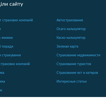
іли сайту
г страхових компаній
Автострахование
и
Осаго калькулятор
та знижки
Каско калькулятор
і поради
Зеленая карта
 страхування
Страхование недвижимости
страхових компаній
Страхование туристов
ика
Страхование яхт и катеров
тека
Интересные статьи
ик