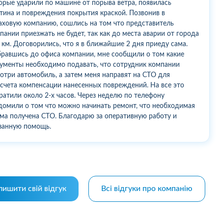
орые ударили по машине от порыва ветра, появилась
тина и повреждения покрытия краской. Позвонив в
аховую компанию, сошлись на том что представитель
пании приезжать не будет, так как до места аварии от города
 км. Договорились, что я в ближайшие 2 дня приеду сама.
равшись до офиса компании, мне сообщили о том какие
ументы необходимо подавать, что сотрудник компании
отри автомобиль, а затем меня направят на СТО для
счета компенсации нанесенных повреждений. На все это
ратили около 2-х часов. Через неделю по телефону
домили о том что можно начинать ремонт, что необходимая
ма получена СТО. Благодарю за оперативную работу и
занную помощь.
лишити свій відгук
Всі відгуки про компанію