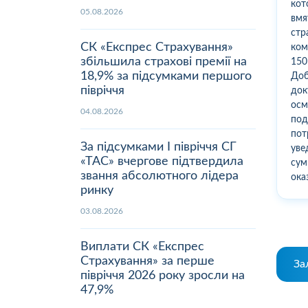
кот
05.08.2026
вмя
стр
СК «Експрес Страхування»
ком
збільшила страхові премії на
150
18,9% за підсумками першого
Доб
півріччя
док
осм
04.08.2026
под
пот
За підсумками І півріччя СГ
уве
«ТАС» вчергове підтвердила
сум
звання абсолютного лідера
ока
ринку
03.08.2026
Виплати СК «Експрес
Страхування» за перше
За
півріччя 2026 року зросли на
47,9%