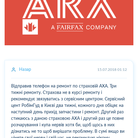
Назар
15.07.2018 01:12
Відправив телефон на ремонт по страховій АХА. Три
тижні ремонту. Страхова не в курсі ремонту і
рекомендує звязуватись з сервісним центром. Сервісний
цент РобімГуд в Києві два тижні, кожного дня обіцяє на
наступний день прихід запчастини і ремонт. Другий раз
стикаюсь з даною страховою АХА і другий раз це повне
розчарування і купа нервів хотя би, щоб щось в них
дізнатись не то щоб вирішати проблему. В сумі якщо ви
цінете свої нерви і свій час, не рекомндую нікому