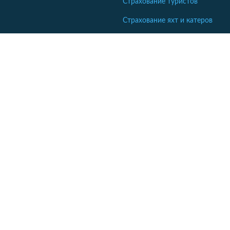
Страхование туристов
Страхование яхт и катеров
Интересные статьи
Кабінет співробітника СК
Якщо ваша компанія ще не коментує відгуки - напишіть нам.
Кабінет