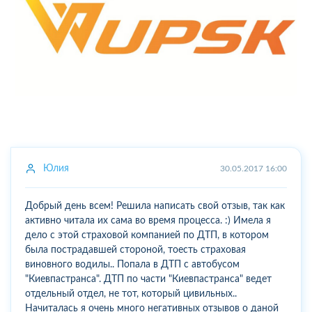
Юлия
30.05.2017 16:00
Добрый день всем! Решила написать свой отзыв, так как
активно читала их сама во время процесса. :) Имела я
дело с этой страховой компанией по ДТП, в котором
была пострадавшей стороной, тоесть страховая
виновного водилы.. Попала в ДТП с автобусом
"Киевпастранса". ДТП по части "Киевпастранса" ведет
отдельный отдел, не тот, который цивильных..
Начиталась я очень много негативных отзывов о даной