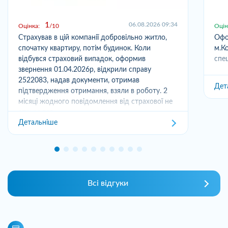
1
06.08.2026 09:34
Оцінка:
10
Оцін
Страхував в цій компанії добровільно житло,
Офо
спочатку квартиру, потім будинок. Коли
м.Ко
відбувся страховий випадок, оформив
спец
звернення 01.04.2026р, відкрили справу
2522083, надав документи, отримав
Дет
підтвердження отримання, взяли в роботу. 2
місяці жодного повідомлення від страхової не
отримував,...
Детальніше
Всі відгуки