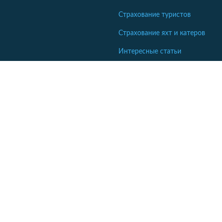
Страхование туристов
Страхование яхт и катеров
Интересные статьи
Кабінет співробітника СК
Якщо ваша компанія ще не коментує відгуки - напишіть нам.