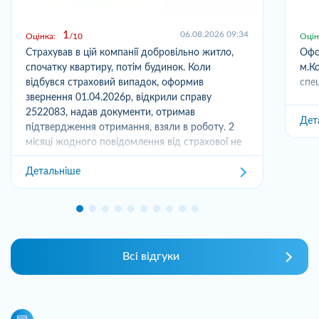
1
06.08.2026 09:34
Оцінка:
10
Оцін
Страхував в цій компанії добровільно житло,
Офо
спочатку квартиру, потім будинок. Коли
м.Ко
відбувся страховий випадок, оформив
спец
звернення 01.04.2026р, відкрили справу
2522083, надав документи, отримав
Дет
підтвердження отримання, взяли в роботу. 2
місяці жодного повідомлення від страхової не
отримував,...
Детальніше
Всі відгуки