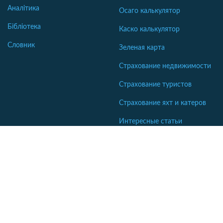
Аналітика
Осаго калькулятор
Бібліотека
Каско калькулятор
Словник
Зеленая карта
Страхование недвижимости
Страхование туристов
Страхование яхт и катеров
Интересные статьи