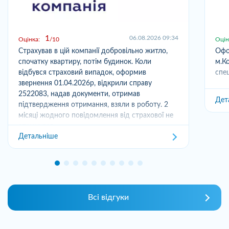
1
06.08.2026 09:34
Оцінка:
10
Оцін
Страхував в цій компанії добровільно житло,
Офо
спочатку квартиру, потім будинок. Коли
м.Ко
відбувся страховий випадок, оформив
спец
звернення 01.04.2026р, відкрили справу
2522083, надав документи, отримав
Дет
підтвердження отримання, взяли в роботу. 2
місяці жодного повідомлення від страхової не
отримував,...
Детальніше
Всі відгуки