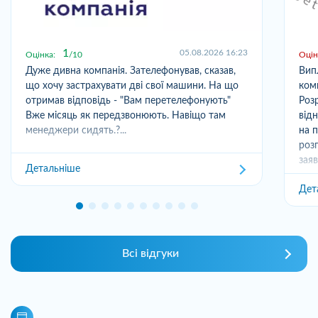
1
05.08.2026 16:23
Оцінка:
10
Оцін
Дуже дивна компанія. Зателефонував, сказав,
Вип
що хочу застрахувати дві свої машини. На що
ком
отримав відповідь - "Вам перетелефонують"
Розр
Вже місяць як передзвонюють. Навіщо там
від
менеджери сидять.?...
на 
роз
заяв
Детальніше
Дет
Всі відгуки