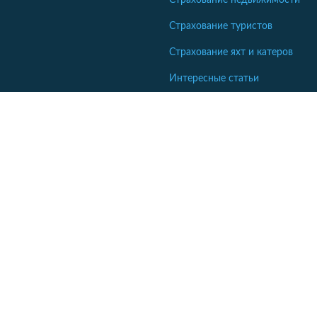
Страхование туристов
Страхование яхт и катеров
Интересные статьи
Кабінет співробітника СК
Якщо ваша компанія ще не коментує відгуки - напишіть нам.