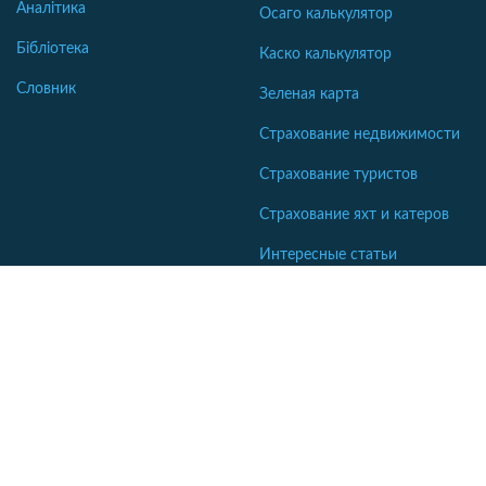
Аналітика
Осаго калькулятор
Бібліотека
Каско калькулятор
Словник
Зеленая карта
Страхование недвижимости
Страхование туристов
Страхование яхт и катеров
Интересные статьи