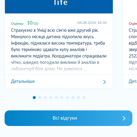
10
08.08.2026 18:30
Оцінка:
10
Оцін
Страхуємо в Уніці всю сім'ю вже другий рік.
Стр
Минулого місяця дитина підхопила якусь
спо
інфекцію, піднялася висока температура, треба
від
було терміново здавати купу аналізів і
зве
викликати педіатра. Координатори спрацювали
252
чітко, швидко погодили виклики й аналізи в
під
лабораторії біля дому. Не довелося ...
міс
отри
Детальніше
Дет
Всі відгуки