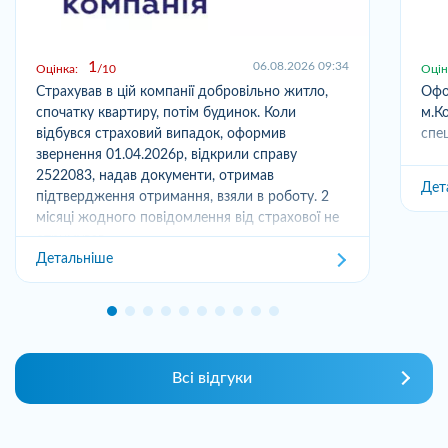
1
06.08.2026 09:34
Оцінка:
10
Оцін
Страхував в цій компанії добровільно житло,
Офо
спочатку квартиру, потім будинок. Коли
м.Ко
відбувся страховий випадок, оформив
спец
звернення 01.04.2026р, відкрили справу
2522083, надав документи, отримав
Дет
підтвердження отримання, взяли в роботу. 2
місяці жодного повідомлення від страхової не
отримував,...
Детальніше
Всі відгуки