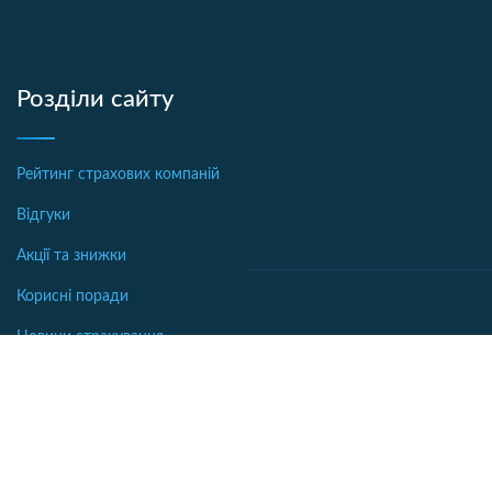
Розділи сайту
Рейтинг страхових компаній
Відгуки
Акції та знижки
Корисні поради
Новини страхування
Офіси страхових компаній
Автострахование
Аналітика
Осаго калькулятор
Бібліотека
Каско калькулятор