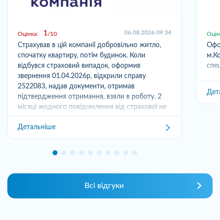
1
06.08.2026 09:34
Оцінка:
10
Оцін
Страхував в цій компанії добровільно житло,
Офо
спочатку квартиру, потім будинок. Коли
м.Ко
відбувся страховий випадок, оформив
спец
звернення 01.04.2026р, відкрили справу
2522083, надав документи, отримав
Дет
підтвердження отримання, взяли в роботу. 2
місяці жодного повідомлення від страхової не
отримував,...
Детальніше
Всі відгуки