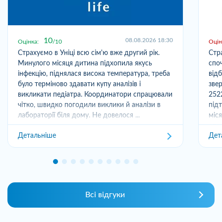
10
08.08.2026 18:30
Оцінка:
10
Оцін
Страхуємо в Уніці всю сім'ю вже другий рік.
Стр
Минулого місяця дитина підхопила якусь
спо
інфекцію, піднялася висока температура, треба
від
було терміново здавати купу аналізів і
зве
викликати педіатра. Координатори спрацювали
252
чітко, швидко погодили виклики й аналізи в
під
лабораторії біля дому. Не довелося ...
міс
отри
Детальніше
Дет
Всі відгуки