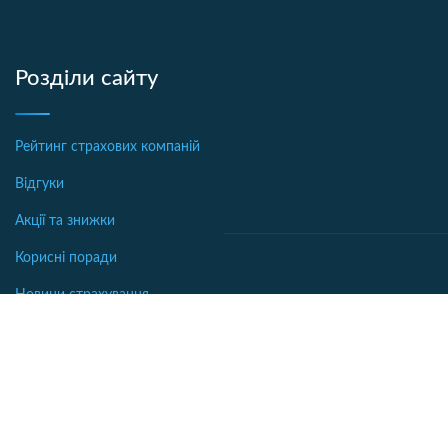
Розділи сайту
Рейтинг страхових компаній
Відгуки
Акції та знижки
Корисні поради
Новини страхування
Офіси страхових компаній
Автострахование
Аналітика
Осаго калькулятор
Бібліотека
Каско калькулятор
Словник