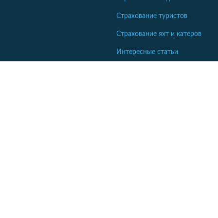
Страхование туристов
Страхование яхт и катеров
Интересные статьи
Кабінет співробітника СК
Якщо ваша компанія ще не коментує відгуки - напишіть нам.