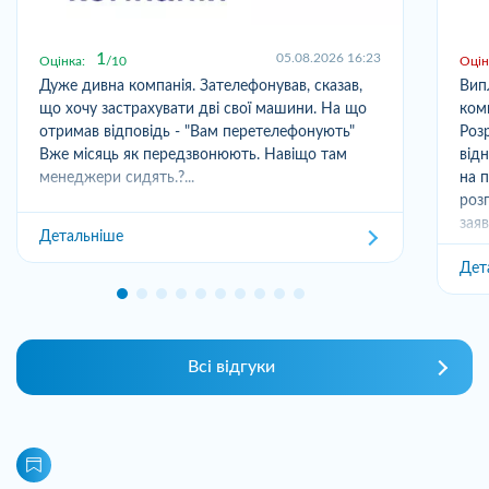
1
05.08.2026 16:23
Оцінка:
10
Оцін
Дуже дивна компанія. Зателефонував, сказав,
Вип
що хочу застрахувати дві свої машини. На що
ком
отримав відповідь - "Вам перетелефонують"
Розр
Вже місяць як передзвонюють. Навіщо там
від
менеджери сидять.?...
на 
роз
заяв
Детальніше
Дет
Всі відгуки