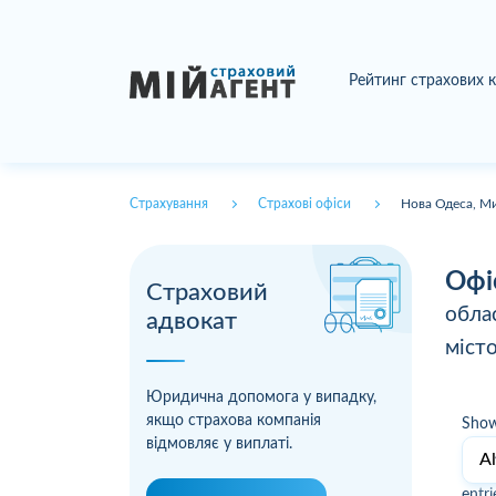
Рейтинг страхових 
Страхування
Страхові офіси
Нова Одеса, Ми
Офі
Страховий
обла
адвокат
міст
Юридична допомога у випадку,
якщо страхова компанія
Sho
відмовляє у виплаті.
entri