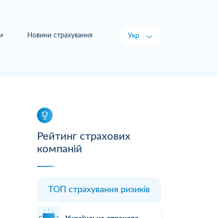
и
Новини страхування
Укр
Рус
Рейтинг страхових
компаній
ТОП страхування ризиків