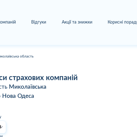
компаній
Відгуки
Акції та знижки
Корисні порад
колаївська область
си страхових компаній
сть
Миколаївська
о
Нова Одеса
w
es