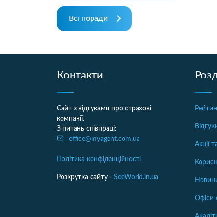
Всі поради
Контакти
Розд
Сайт з відгуками про страхові
Рейтин
компанії.
Відгук
З питань співпраці:
office@myagent.com.ua
Акції 
Політика конфіденційності
Корисн
Розкрутка сайту -
SeoWorld.in.ua
Новини
Офіси 
Аналіт