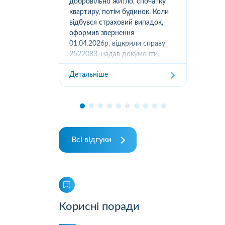
вання
добровільно житло, спочатку
(05
луг за
квартиру, потім будинок. Коли
м.К
ором. А
відбувся страховий випадок,
дів
их
оформив звернення
та з
ошуканою.
01.04.2026р, відкрили справу
трахову
2522083, надав документи,
Дет
отримав підтвердження
Детальніше
отримання, взяли в роботу. 2
місяці жодного повідомлення
від страхової не отримував,...
Всі відгуки
Корисні поради