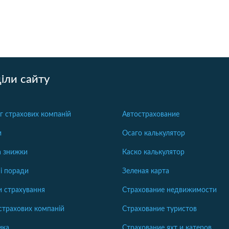
іли сайту
г страхових компаній
Автострахование
и
Осаго калькулятор
та знижки
Каско калькулятор
і поради
Зеленая карта
 страхування
Страхование недвижимости
страхових компаній
Страхование туристов
ика
Страхование яхт и катеров