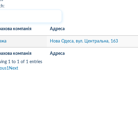
ch:
рахова компанія
Адреса
яжа
Нова Одеса, вул. Центральна, 163
рахова компанія
Адреса
ing 1 to 1 of 1 entries
ious
1
Next
10
1
05.08.2026 19:00
05.08.2026 
ка:
10
Оцінка:
10
рмлював сьогодні
Дуже дивна компанія.