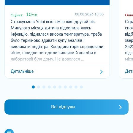
10
08.08.2026 18:30
Оцінка:
10
Оцін
Страхуємо в Уніці всю сім'ю вже другий рік.
Стр
Минулого місяця дитина підхопила якусь
спо
інфекцію, піднялася висока температура, треба
від
було терміново здавати купу аналізів і
зве
викликати педіатра. Координатори спрацювали
252
чітко, швидко погодили виклики й аналізи в
під
лабораторії біля дому. Не довелося ...
міс
отри
Детальніше
Дет
Всі відгуки