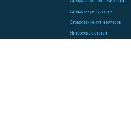
Страхование недвижимости
Страхование туристов
Страхование яхт и катеров
Интересные статьи
Кабінет співробітника СК
Якщо ваша компанія ще не коментує відгуки - напишіть нам.