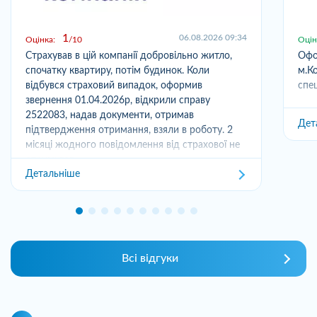
1
06.08.2026 09:34
Оцінка:
10
Оцін
Страхував в цій компанії добровільно житло,
Офо
спочатку квартиру, потім будинок. Коли
м.Ко
відбувся страховий випадок, оформив
спец
звернення 01.04.2026р, відкрили справу
2522083, надав документи, отримав
Дет
підтвердження отримання, взяли в роботу. 2
місяці жодного повідомлення від страхової не
отримував,...
Детальніше
Всі відгуки