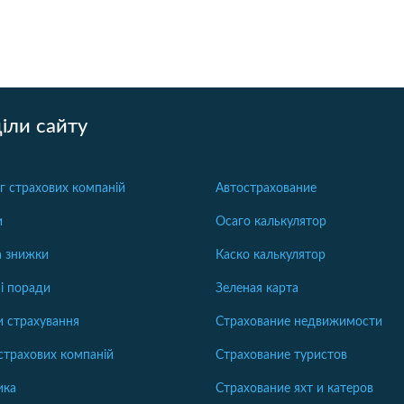
іли сайту
г страхових компаній
Автострахование
и
Осаго калькулятор
та знижки
Каско калькулятор
і поради
Зеленая карта
 страхування
Страхование недвижимости
страхових компаній
Страхование туристов
ика
Страхование яхт и катеров