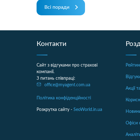
Всі поради
Контакти
Розд
Сайт з відгуками про страхові
Рейтин
компанії.
Відгук
З питань співпраці:
office@myagent.com.ua
Акції 
Політика конфіденційності
Корисн
Розкрутка сайту -
SeoWorld.in.ua
Новини
Офіси 
Аналіт