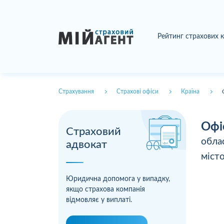
Рейтинг страхових 
Страхування
Страхові офіси
Країна
Офі
Страховий
обла
адвокат
міст
Юридична допомога у випадку,
якщо страхова компанія
відмовляє у виплаті.