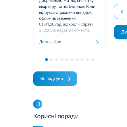
вання
добровільно житло, спочатку
(05
луг за
квартиру, потім будинок. Коли
м.К
ором. А
відбувся страховий випадок,
дів
их
оформив звернення
та з
ошуканою.
01.04.2026р, відкрили справу
трахову
2522083, надав документи,
Ди
Дет
отримав підтвердження
Детальніше
отримання, взяли в роботу. 2
місяці жодного повідомлення
від страхової не отримував,...
Всі відгуки
Корисні поради