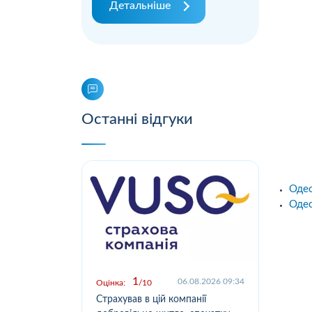
Детальніше
Останні відгуки
Одес
Одес
1
.2026 09:03
06.08.2026 09:34
Оцінка:
10
Оцін
у,
Страхував в цій компанії
Офо