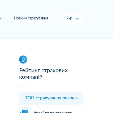
и
Новини страхування
Укр
Рус
Рейтинг страхових
компаній
ТОП страхування ризиків